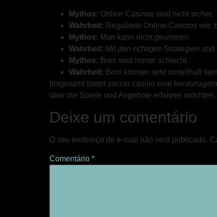
Mythos:
Online-Casinos sind nicht sicher.
Wahrheit:
Regulierte Online-Casinos wie zo
Mythos:
Man kann nicht gewinnen.
Wahrheit:
Mit den richtigen Strategien un
Mythos:
Boni sind immer schlecht.
Wahrheit:
Boni können sehr vorteilhaft se
Insgesamt bietet zoccer casino eine hervorragend
über die Spiele und Angebote erfahren möchten,
Deixe um comentário
O seu endereço de e-mail não será publicado.
C
Comentário
*