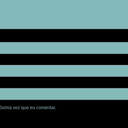
óxima vez que eu comentar.