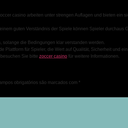
ccer casino arbeiten unter strengen Auflagen und bieten ein si
d einem guten Verständnis der Spiele können Spieler durchaus 
in, solange die Bedingungen klar verstanden werden.
e Plattform für Spieler, die Wert auf Qualität, Sicherheit und e
 besuchen Sie bitte
zoccer casino
für weitere Informationen.
ampos obrigatórios são marcados com
*