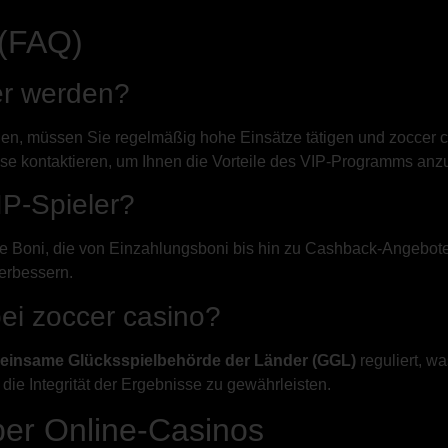
 (FAQ)
er werden?
 müssen Sie regelmäßig hohe Einsätze tätigen und zoccer ca
se kontaktieren, um Ihnen die Vorteile des VIP-Programms anz
IP-Spieler?
e Boni, die von Einzahlungsboni bis hin zu Cashback-Angeboten
verbessern.
bei zoccer casino?
insame Glücksspielbehörde der Länder (GGL)
reguliert, wa
ie Integrität der Ergebnisse zu gewährleisten.
er Online-Casinos