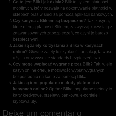
Co to jest Blik i jak działa?
Blik to system płatności
mobilnych, który pozwala na dokonywanie płatności w
sklepach oraz w sieci za pomocą aplikacji bankowych.
Czy kasyna z Blikiem są bezpieczne?
Tak, kasyna,
które oferują płatności Blikiem, zazwyczaj korzystają z
zaawansowanych zabezpieczeń, co czyni je bardzo
bezpiecznymi.
Jakie są zalety korzystania z Blika w kasynach
online?
Główne zalety to szybkość transakcji, łatwość
użycia oraz wysokie standardy bezpieczeństwa.
Czy mogę wypłacać wygrane przez Blik?
Tak, wiele
kasyn online oferuje możliwość wypłat wygranych
bezpośrednio na konto za pomocą Blika.
Jakie są inne popularne metody płatności w
kasynach online?
Oprócz Blika, popularne metody to
karty kredytowe, przelewy bankowe, e-portfele i
kryptowaluty.
Deixe um comentário