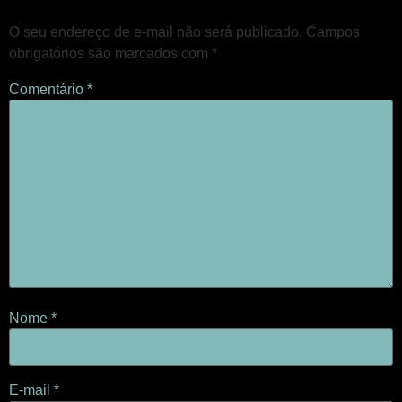
O seu endereço de e-mail não será publicado.
Campos
obrigatórios são marcados com
*
Comentário
*
Nome
*
E-mail
*