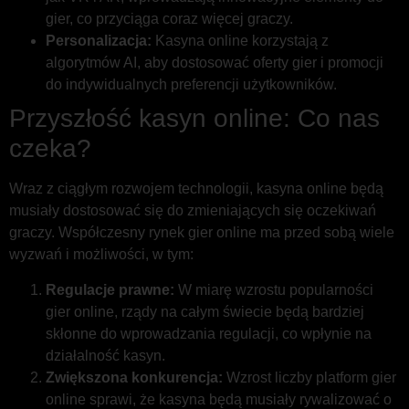
gier, co przyciąga coraz więcej graczy.
Personalizacja:
Kasyna online korzystają z
algorytmów AI, aby dostosować oferty gier i promocji
do indywidualnych preferencji użytkowników.
Przyszłość kasyn online: Co nas
czeka?
Wraz z ciągłym rozwojem technologii, kasyna online będą
musiały dostosować się do zmieniających się oczekiwań
graczy. Współczesny rynek gier online ma przed sobą wiele
wyzwań i możliwości, w tym:
Regulacje prawne:
W miarę wzrostu popularności
gier online, rządy na całym świecie będą bardziej
skłonne do wprowadzania regulacji, co wpłynie na
działalność kasyn.
Zwiększona konkurencja:
Wzrost liczby platform gier
online sprawi, że kasyna będą musiały rywalizować o