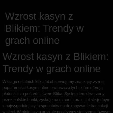
Wzrost kasyn z
Blikiem: Trendy w
grach online
Wzrost kasyn z Blikiem:
Trendy w grach online
W ciągu ostatnich kilku lat obserwujemy znaczący wzrost
popularności kasyn online, zwłaszcza tych, które oferują
płatności za pośrednictwem Blika. System ten, stworzony
przez polskie banki, zyskuje na uznaniu oraz stał się jednym
z najwygodniejszych sposobów na dokonywanie transakcji
w sieci. W niniejszym artykule przyjrzymy się trzem głównym