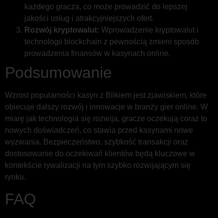
każdego gracza, co może prowadzić do lepszej
jakości usług i atrakcyjniejszych ofert.
Rozwój kryptowalut:
Wprowadzenie kryptowalut i
technologii blockchain z pewnością zmieni sposób
prowadzenia finansów w kasynach online.
Podsumowanie
Wzrost popularności kasyn z Blikiem jest zjawiskiem, które
obiecuje dalszy rozwój i innowacje w branży gier online. W
miarę jak technologia się rozwija, gracze oczekują coraz to
nowych doświadczeń, co stawia przed kasynami nowe
wyzwania. Bezpieczeństwo, szybkość transakcji oraz
dostosowanie do oczekiwań klientów będą kluczowe w
kontekście rywalizacji na tym szybko rozwijającym się
rynku.
FAQ