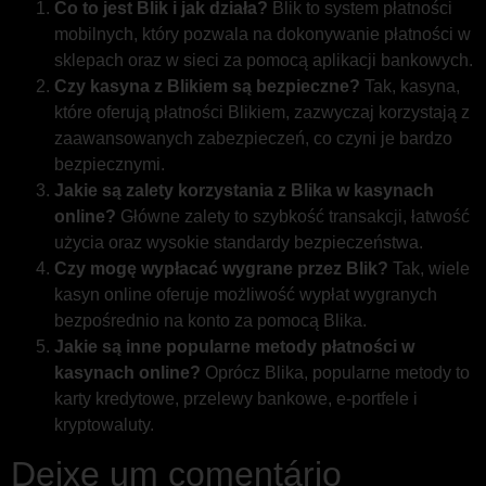
Co to jest Blik i jak działa?
Blik to system płatności
mobilnych, który pozwala na dokonywanie płatności w
sklepach oraz w sieci za pomocą aplikacji bankowych.
Czy kasyna z Blikiem są bezpieczne?
Tak, kasyna,
które oferują płatności Blikiem, zazwyczaj korzystają z
zaawansowanych zabezpieczeń, co czyni je bardzo
bezpiecznymi.
Jakie są zalety korzystania z Blika w kasynach
online?
Główne zalety to szybkość transakcji, łatwość
użycia oraz wysokie standardy bezpieczeństwa.
Czy mogę wypłacać wygrane przez Blik?
Tak, wiele
kasyn online oferuje możliwość wypłat wygranych
bezpośrednio na konto za pomocą Blika.
Jakie są inne popularne metody płatności w
kasynach online?
Oprócz Blika, popularne metody to
karty kredytowe, przelewy bankowe, e-portfele i
kryptowaluty.
Deixe um comentário