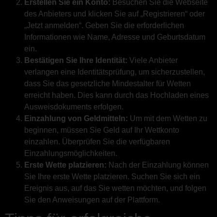
Erstellen Sie ein Konto:
Besuchen Sie die Webseite
des Anbieters und klicken Sie auf „Registrieren“ oder
„Jetzt anmelden“. Geben Sie die erforderlichen
Informationen wie Name, Adresse und Geburtsdatum
ein.
Bestätigen Sie Ihre Identität:
Viele Anbieter
verlangen eine Identitätsprüfung, um sicherzustellen,
dass Sie das gesetzliche Mindestalter für Wetten
erreicht haben. Dies kann durch das Hochladen eines
Ausweisdokuments erfolgen.
Einzahlung von Geldmitteln:
Um mit dem Wetten zu
beginnen, müssen Sie Geld auf Ihr Wettkonto
einzahlen. Überprüfen Sie die verfügbaren
Einzahlungsmöglichkeiten.
Erste Wette platzieren:
Nach der Einzahlung können
Sie Ihre erste Wette platzieren. Suchen Sie sich ein
Ereignis aus, auf das Sie wetten möchten, und folgen
Sie den Anweisungen auf der Plattform.