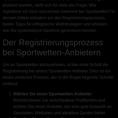
platziert werden, stellt sich für viele die Frage: Wie
registriere ich mich und erziele Gewinne bei Sportwetten? In
diesem Artikel erläutern wir den Registrierungsprozess,
bieten Tipps für erfolgreiche Wettstrategien und erklären,
wie Sie systematisch Gewinne generieren können.
Der Registrierungsprozess
bei Sportwetten-Anbietern
Um an Sportwetten teilzunehmen, ist der erste Schritt die
Registrierung bei einem Sportwetten-Anbieter. Dies ist ein
relativ einfacher Prozess, der in der Regel folgende Schritte
umfasst:
Wählen Sie einen Sportwetten-Anbieter:
Recherchieren Sie verschiedene Plattformen und
wählen Sie einen Anbieter, der eine gute Auswahl an
Sportarten, Wettarten und attraktive Quoten bietet.