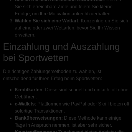
Sie sich erreichbare Ziele und feiern Sie kleine
Erfolge, um Ihre Motivation aufrechtzuerhalten.
Wählen Sie sich eine Wettart:
Konzentrieren Sie sich
auf eine oder zwei Wettarten, bevor Sie Ihr Wissen
erweitern.
Einzahlung und Auszahlung
bei Sportwetten
Die richtigen Zahlungsmethoden zu wählen, ist
entscheidend für Ihren Erfolg beim Sportwetten:
Kreditkarten:
Diese sind schnell und einfach, oft ohne
Gebühren.
e-Wallets:
Plattformen wie PayPal oder Skrill bieten oft
sofortige Transaktionen.
Banküberweisungen:
Diese Methode kann einige
Tage in Anspruch nehmen, ist aber sehr sicher.