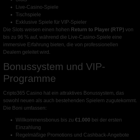
Live-Casino-Spiele
Tischspiele
Exklusive Spiele für VIP-Spieler
Die Slots weisen einen hohen
Return to Player (RTP)
von
bis zu 96 % auf, während die Live-Casino-Spiele eine
immersive Erfahrung bieten, die von professionellen
Dealern geleitet wird.
Bonussystem und VIP-
Programme
Cripto365 Casino hat ein attraktives Bonussystem, das
sowohl neuen als auch bestehenden Spielern zugutekommt.
Die Boni umfassen:
Willkommensbonus bis zu
€1.000
bei der ersten
Einzahlung
Regelmäßige Promotions und Cashback-Angebote