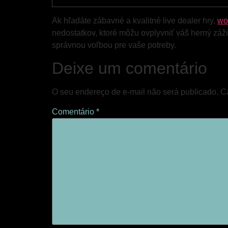
Ak hľadáte zábavné a kvalitné live dealer hry,
wo
nedostatkov, ktoré môžu ovplyvniť váš herný záž
správnou voľbou pre vaše potreby.
Deixe um comentário
O seu endereço de e-mail não será publicado.
C
Comentário
*