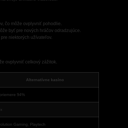
v, čo môže ovplyvniť pohodlie.
ôže byť pre nových hráčov odradzujúce.
re niektorých užívateľov.
že ovplyvniť celkový zážitok.
Alternatívne kasíno
priemere 94%
0x
olution Gaming, Playtech