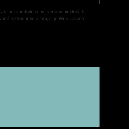
však, nezabudnite si byť vedomí niektorých
vané rozhodnutie o tom, či je Woo Casino