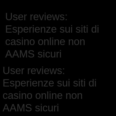
User reviews:
Esperienze sui siti di
casino online non
AAMS sicuri
User reviews:
Esperienze sui siti di
casino online non
AAMS sicuri