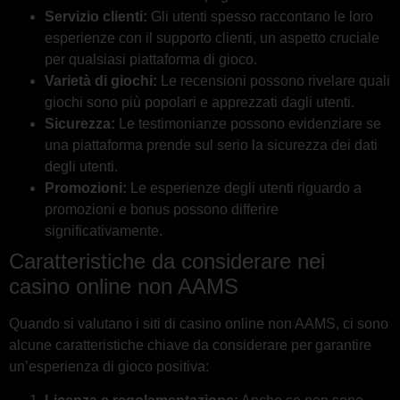
Servizio clienti:
Gli utenti spesso raccontano le loro
esperienze con il supporto clienti, un aspetto cruciale
per qualsiasi piattaforma di gioco.
Varietà di giochi:
Le recensioni possono rivelare quali
giochi sono più popolari e apprezzati dagli utenti.
Sicurezza:
Le testimonianze possono evidenziare se
una piattaforma prende sul serio la sicurezza dei dati
degli utenti.
Promozioni:
Le esperienze degli utenti riguardo a
promozioni e bonus possono differire
significativamente.
Caratteristiche da considerare nei
casino online non AAMS
Quando si valutano i siti di casino online non AAMS, ci sono
alcune caratteristiche chiave da considerare per garantire
un’esperienza di gioco positiva: