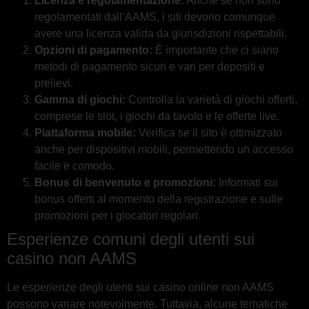
Licenza e regolamentazione:
Anche se non sono
regolamentati dall’AAMS, i siti devono comunque
avere una licenza valida da giurisdizioni rispettabili.
Opzioni di pagamento:
È importante che ci siano
metodi di pagamento sicuri e vari per depositi e
prelievi.
Gamma di giochi:
Controlla la varietà di giochi offerti,
comprese le slot, i giochi da tavolo e le offerte live.
Piattaforma mobile:
Verifica se il sito è ottimizzato
anche per dispositivi mobili, permettendo un accesso
facile e comodo.
Bonus di benvenuto e promozioni:
Informati sui
bonus offerti al momento della registrazione e sulle
promozioni per i giocatori regolari.
Esperienze comuni degli utenti sui
casino non AAMS
Le esperienze degli utenti sui casino online non AAMS
possono variare notevolmente. Tuttavia, alcune tematiche