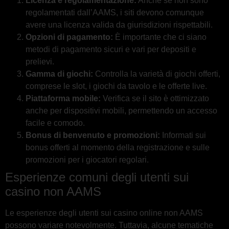
Licenza e regolamentazione:
Anche se non sono
regolamentati dall’AAMS, i siti devono comunque
avere una licenza valida da giurisdizioni rispettabili.
Opzioni di pagamento:
È importante che ci siano
metodi di pagamento sicuri e vari per depositi e
prelievi.
Gamma di giochi:
Controlla la varietà di giochi offerti,
comprese le slot, i giochi da tavolo e le offerte live.
Piattaforma mobile:
Verifica se il sito è ottimizzato
anche per dispositivi mobili, permettendo un accesso
facile e comodo.
Bonus di benvenuto e promozioni:
Informati sui
bonus offerti al momento della registrazione e sulle
promozioni per i giocatori regolari.
Esperienze comuni degli utenti sui
casino non AAMS
Le esperienze degli utenti sui casino online non AAMS
possono variare notevolmente. Tuttavia, alcune tematiche