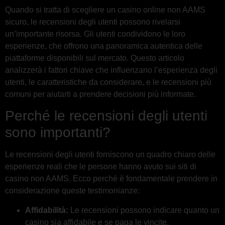
Quando si tratta di scegliere un casino online non AAMS
sicuro, le recensioni degli utenti possono rivelarsi
un’importante risorsa. Gli utenti condividono le loro
esperienze, che offrono una panoramica autentica delle
piattaforme disponibili sul mercato. Questo articolo
analizzerà i fattori chiave che influenzano l’esperienza degli
utenti, le caratteristiche da considerare, e le recensioni più
comuni per aiutarti a prendere decisioni più informate.
Perché le recensioni degli utenti
sono importanti?
Le recensioni degli utenti forniscono un quadro chiaro delle
esperienze reali che le persone hanno avuto sui siti di
casino non AAMS. Ecco perché è fondamentale prendere in
considerazione queste testimonianze:
Affidabilità:
Le recensioni possono indicare quanto un
casino sia affidabile e se paga le vincite.