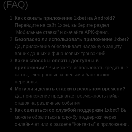
(FAQ)
Как скачать приложение 1xbet на Android?
Перейдите на сайт 1xbet, выберите раздел
“Мобильные ставки” и скачайте APK-файл.
Безопасно ли использовать приложение 1xbet?
Да, приложение обеспечивает надежную защиту
ваших данных и финансовых транзакций.
Какие способы оплаты доступны в
приложении?
Вы можете использовать кредитные
карты, электронные кошельки и банковские
переводы.
Могу ли я делать ставки в реальном времени?
Да, приложение предлагает возможность лайв-
ставок на различные события.
Как связаться со службой поддержки 1xbet?
Вы
можете обратиться в службу поддержки через
онлайн-чат или в разделе “Контакты” в приложении.