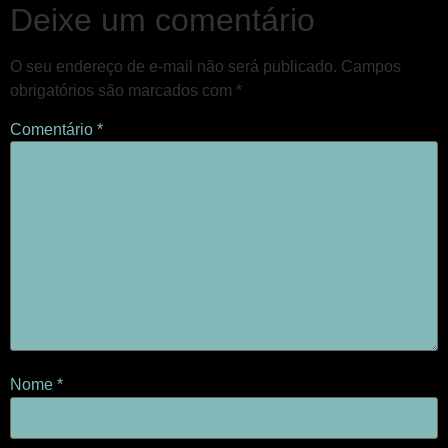
Deixe um comentário
O seu endereço de e-mail não será publicado.
Campos
obrigatórios são marcados com
*
Comentário
*
Nome
*