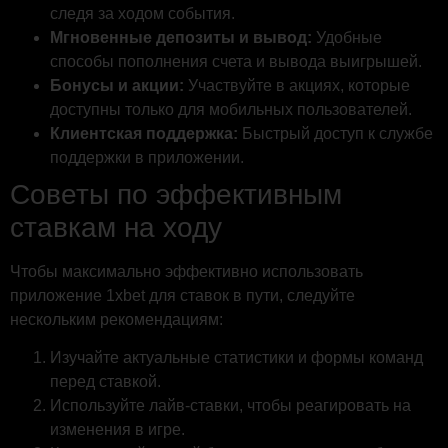
следя за ходом события.
Мгновенные депозиты и вывод:
Удобные
способы пополнения счета и вывода выигрышей.
Бонусы и акции:
Участвуйте в акциях, которые
доступны только для мобильных пользователей.
Клиентская поддержка:
Быстрый доступ к службе
поддержки в приложении.
Советы по эффективным
ставкам на ходу
Чтобы максимально эффективно использовать
приложение 1xbet для ставок в пути, следуйте
нескольким рекомендациям:
Изучайте актуальные статистики и формы команд
перед ставкой.
Используйте лайв-ставки, чтобы реагировать на
изменения в игре.