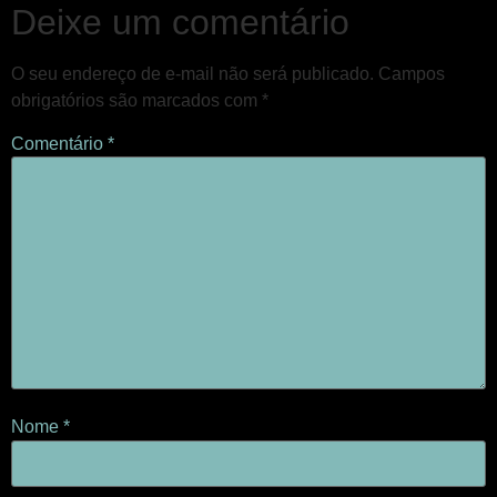
Deixe um comentário
O seu endereço de e-mail não será publicado.
Campos
obrigatórios são marcados com
*
Comentário
*
Nome
*