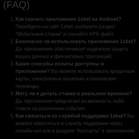
(FAQ)
Как скачать приложение 1xbet на Android?
Перейдите на сайт 1xbet, выберите раздел
“Мобильные ставки” и скачайте APK-файл.
Безопасно ли использовать приложение 1xbet?
Да, приложение обеспечивает надежную защиту
ваших данных и финансовых транзакций.
Какие способы оплаты доступны в
приложении?
Вы можете использовать кредитные
карты, электронные кошельки и банковские
переводы.
Могу ли я делать ставки в реальном времени?
Да, приложение предлагает возможность лайв-
ставок на различные события.
Как связаться со службой поддержки 1xbet?
Вы
можете обратиться в службу поддержки через
онлайн-чат или в разделе “Контакты” в приложении.