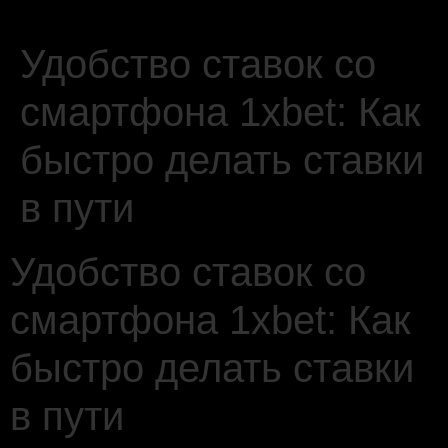
Удобство ставок со
смартфона 1xbet: Как
быстро делать ставки
в пути
Удобство ставок со
смартфона 1xbet: Как
быстро делать ставки
в пути