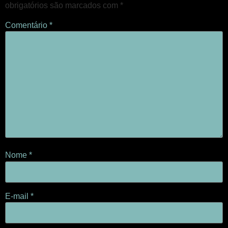
obrigatórios são marcados com
*
Comentário
*
Nome
*
E-mail
*