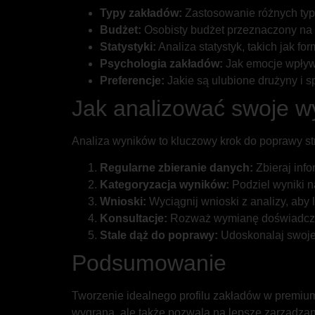
Typy zakładów:
Zastosowanie różnych typó
Budżet:
Osobisty budżet przeznaczony na 
Statystyki:
Analiza statystyk, takich jak f
Psychologia zakładów:
Jak emocje wpływa
Preferencje:
Jakie są ulubione drużyny i s
Jak analizować swoje w
Analiza wyników to kluczowy krok do poprawy str
Regularne zbieranie danych:
Zbieraj info
Kategoryzacja wyników:
Podziel wyniki na
Wnioski:
Wyciągnij wnioski z analizy, aby l
Konsultacje:
Rozważ wymianę doświadczeń 
Stale dąż do poprawy:
Udoskonalaj swoje 
Podsumowanie
Tworzenie idealnego profilu zakładów w premium
wygraną, ale także pozwala na lepsze zarządzan