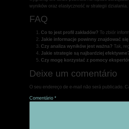
wyników oraz elastyczność w strategii działani
FAQ
Co to jest profil zakładów?
To zbiór infor
Jakie informacje powinny znajdować się 
Czy analiza wyników jest ważna?
Tak, re
Jakie strategie są najbardziej efektywne
Czy mogę korzystać z pomocy ekspert
Deixe um comentário
O seu endereço de e-mail não será publicado.
C
Comentário
*