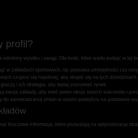
 profil?
robiny wysiłku i uwagi. Oto kroki, które warto podjąć w tej kw
nąć w zakładach sportowych, np. poprawa umiejętności czy osi
tach czujesz się najsilniej, aby skupić się na tych dziedzinach.
aczy i ich strategie, aby lepiej zrozumieć rynek.
j swoje zakłady, aby mieć pełen obraz swoich sukcesów i por
wy do wprowadzania zmian w swoim podejściu na podstawie wyn
akładów
ać kluczowe informacje, które pozwalają na optymalizację strat