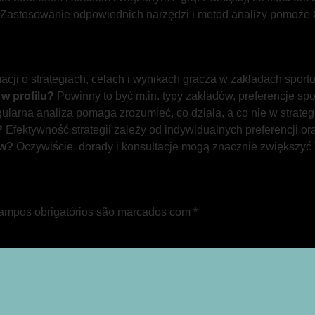
a. Zastosowanie odpowiednich narzędzi i metod analizy pomoże
macji o strategiach, celach i wynikach gracza w zakładach sport
w profilu?
Powinny to być m.in. typy zakładów, preferencje spo
gularna analiza pomaga zrozumieć, co działa, a co nie w strateg
?
Efektywność strategii zależy od indywidualnych preferencji or
ów?
Oczywiście, dorady i konsultacje mogą znacznie zwiększyć
ampos obrigatórios são marcados com
*