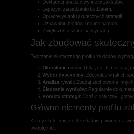
Dokładnej analizie wyników zakładów.
Lepszym zarządzaniu budżetem.
Opracowywaniu skutecznych strategii.
Uznawaniu błędów i nauce na nich.
Zwiększeniu szans na wygraną.
Jak zbudować skuteczny
Tworzenie skutecznego profilu zakładów wymaga od
Określenie celów:
Ustal, co chcesz osiąg
Wybór dyscypliny:
Zdecyduj, w jakich spor
Analiza rywali:
Zbadaj zachowania innych gr
Śledzenie wyników:
Regularnie dokumentu
Korekta strategii:
Bądź elastyczny i goto
Główne elementy profilu z
Każdy skuteczny profil zakładów powinien zawier
uwzględnić: