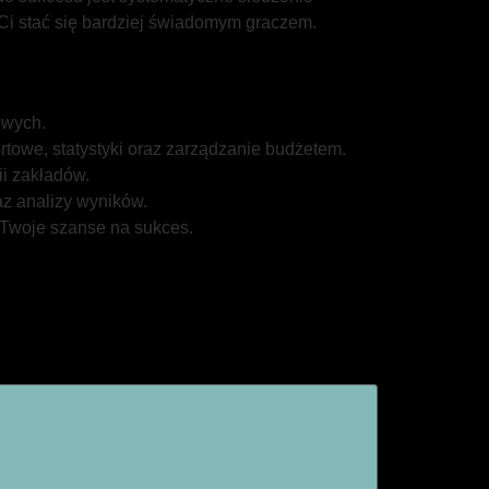
 Ci stać się bardziej świadomym graczem.
owych.
rtowe, statystyki oraz zarządzanie budżetem.
ii zakładów.
az analizy wyników.
 Twoje szanse na sukces.