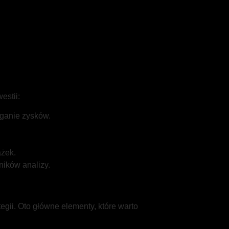
estii:
ąganie zysków.
ażek.
ików analizy.
egii. Oto główne elementy, które warto