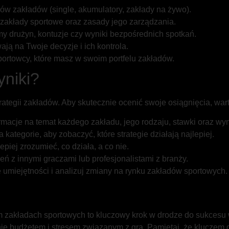
w zakładów (single, akumulatory, zakłady na żywo).
zakłady sportowe oraz zasady jego zarządzania.
ormy drużyn, kontuzje czy wyniki bezpośrednich spotkań.
ją na Twoje decyzje i ich kontrola.
portowcy, które masz w swoim portfelu zakładów.
yniki?
ategii zakładów. Aby skutecznie ocenić swoje osiągnięcia, war
rmacje na temat każdego zakładu, jego rodzaju, stawki oraz wyn
 kategorie, aby zobaczyć, które strategie działają najlepiej.
epiej zrozumieć, co działa, a co nie.
z innymi graczami lub profesjonalistami z branży.
umiejętności i analizuj zmiany na rynku zakładów sportowych.
 zakładach sportowych to kluczowy krok w drodze do sukcesu w 
ie budżetem i stresem związanym z grą. Pamiętaj, że kluczem 