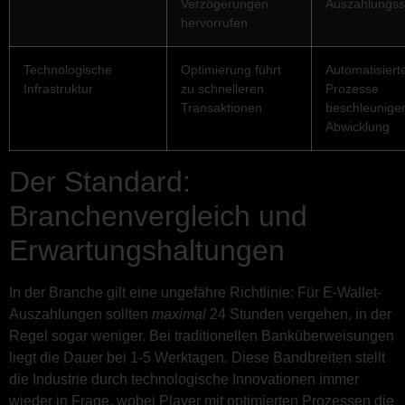
Verzögerungen
Auszahlungs
hervorrufen
Technologische
Optimierung führt
Automatisiert
Infrastruktur
zu schnelleren
Prozesse
Transaktionen
beschleunigen
Abwicklung
Der Standard:
Branchenvergleich und
Erwartungshaltungen
In der Branche gilt eine ungefähre Richtlinie: Für E-Wallet-
Auszahlungen sollten
maximal
24 Stunden vergehen, in der
Regel sogar weniger. Bei traditionellen Banküberweisungen
liegt die Dauer bei 1-5 Werktagen. Diese Bandbreiten stellt
die Industrie durch technologische Innovationen immer
wieder in Frage, wobei Player mit optimierten Prozessen die