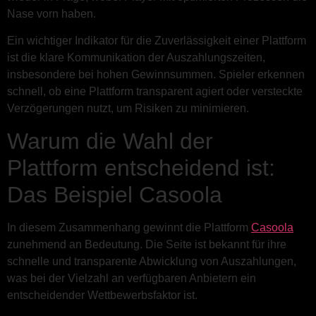
Nase vorn haben.
Ein wichtiger Indikator für die Zuverlässigkeit einer Plattform
ist die klare Kommunikation der Auszahlungszeiten,
insbesondere bei hohen Gewinnsummen. Spieler erkennen
schnell, ob eine Plattform transparent agiert oder versteckte
Verzögerungen nutzt, um Risiken zu minimieren.
Warum die Wahl der
Plattform entscheidend ist:
Das Beispiel Casoola
In diesem Zusammenhang gewinnt die Plattform
Casoola
zunehmend an Bedeutung. Die Seite ist bekannt für ihre
schnelle und transparente Abwicklung von Auszahlungen,
was bei der Vielzahl an verfügbaren Anbietern ein
entscheidender Wettbewerbsfaktor ist.