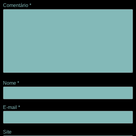
Comentário
*
Nome
*
E-mail
*
Site