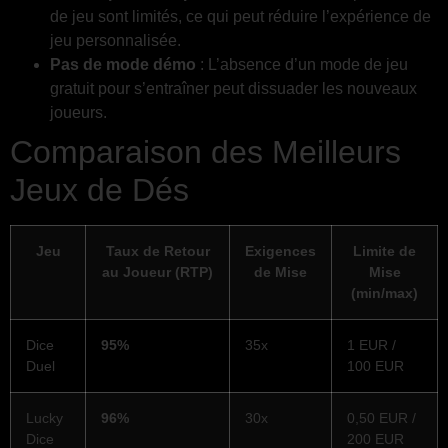
de jeu sont limités, ce qui peut réduire l’expérience de
jeu personnalisée.
Pas de mode démo
: L’absence d’un mode de jeu
gratuit pour s’entraîner peut dissuader les nouveaux
joueurs.
Comparaison des Meilleurs
Jeux de Dés
Jeu
Taux de Retour
Exigences
Limite de
au Joueur (RTP)
de Mise
Mise
(min/max)
Dice
95%
35x
1 EUR /
Duel
100 EUR
Lucky
96%
30x
0,50 EUR /
Dice
200 EUR