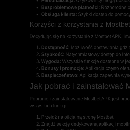
Personalizacja:
Użytkownicy mogą dostoso
Bezproblemowe płatności:
Różnorodne opc
Obsługa klienta:
Szybki dostęp do pomocy
Korzyści z korzystania z Mostbe
Decydując się na korzystanie z Mostbet APK, in
Dostępność:
Możliwość obstawiania gdziek
Szybkość:
Natychmiastowy dostęp do info
Wygoda:
Wszystkie funkcje dostępne w jedn
Bonusy i promocje:
Aplikacja często ofe
Bezpieczeństwo:
Aplikacja zapewnia wys
Jak pobrać i zainstalować
Pobranie i zainstalowanie Mostbet APK jest pro
wszystkich funkcji:
Przejdź na oficjalną stronę Mostbet.
Znajdź sekcję dedykowaną aplikacji mobiln