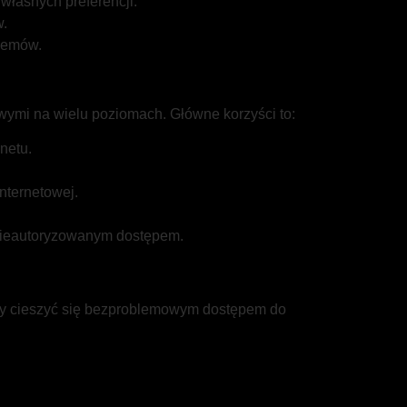
łasnych preferencji.
w.
lemów.
wymi na wielu poziomach. Główne korzyści to:
netu.
internetowej.
nieautoryzowanym dostępem.
 aby cieszyć się bezproblemowym dostępem do