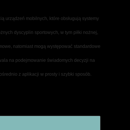
cią urządzeń mobilnych, które obsługują systemy
żnych dyscyplin sportowych, w tym piłki nożnej,
 darmowe, natomiast mogą występować standardowe
zwala na podejmowanie świadomych decyzji na
rednio z aplikacji w prosty i szybki sposób.