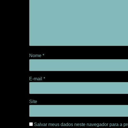
Nome
*
E-mail
*
Site
Salvar meus dados neste navegador para a pr