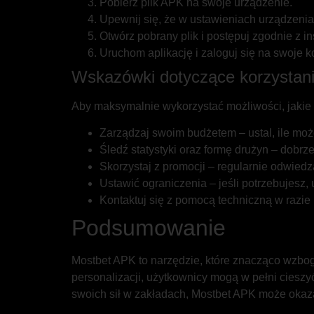
Pobierz plik APK na swoje urządzenie.
Upewnij się, że w ustawieniach urządzenia 
Otwórz pobrany plik i postępuj zgodnie z in
Uruchom aplikację i zaloguj się na swoje ko
Wskazówki dotyczące korzystan
Aby maksymalnie wykorzystać możliwości, jakie 
Zarządzaj swoim budżetem – ustal, ile moż
Śledź statystyki oraz formę drużyn – dobr
Skorzystaj z promocji – regularnie odwiedz
Ustawić ograniczenia – jeśli potrzebujesz,
Kontaktuj się z pomocą techniczną w razi
Podsumowanie
Mostbet APK to narzędzie, które znacząco wzbo
personalizacji, użytkownicy mogą w pełni cieszy
swoich sił w zakładach, Mostbet APK może okaza