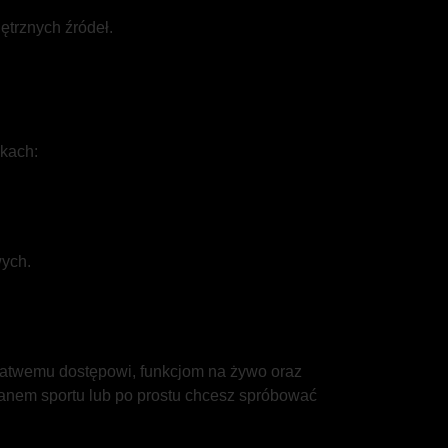
ętrznych źródeł.
wkach:
wych.
łatwemu dostępowi, funkcjom na żywo oraz
 fanem sportu lub po prostu chcesz spróbować