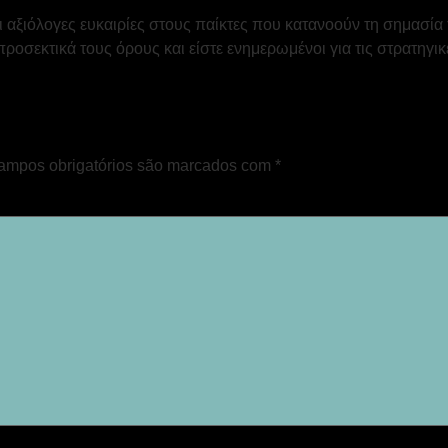
 αξιόλογες ευκαιρίες στους παίκτες που κατανοούν τη σημασία
 προσεκτικά τους όρους και είστε ενημερωμένοι για τις στρατηγ
ampos obrigatórios são marcados com
*