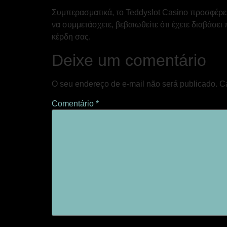
Συμπερασματικά, το Teddyslot Casino προσφέρει
να συμμετάσχετε, βεβαιωθείτε ότι έχετε διαβάσει
κέρδη σας.
Deixe um comentário
O seu endereço de e-mail não será publicado.
C
Comentário
*