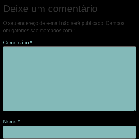
Deixe um comentário
O seu endereço de e-mail não será publicado.
Campos
obrigatórios são marcados com
*
Comentário
*
Nome
*