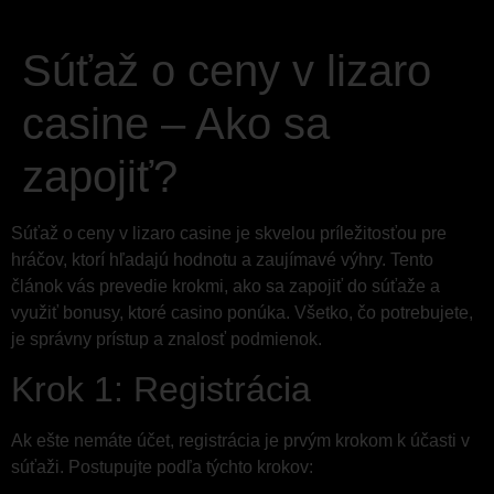
Súťaž o ceny v lizaro
casine – Ako sa
zapojiť?
Súťaž o ceny v lizaro casine je skvelou príležitosťou pre
hráčov, ktorí hľadajú hodnotu a zaujímavé výhry. Tento
článok vás prevedie krokmi, ako sa zapojiť do súťaže a
využiť bonusy, ktoré casino ponúka. Všetko, čo potrebujete,
je správny prístup a znalosť podmienok.
Krok 1: Registrácia
Ak ešte nemáte účet, registrácia je prvým krokom k účasti v
súťaži. Postupujte podľa týchto krokov: