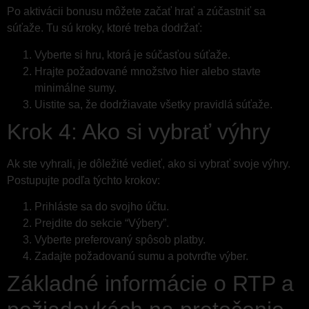
Po aktivácii bonusu môžete začať hrať a zúčastniť sa
súťaže. Tu sú kroky, ktoré treba dodržať:
Vyberte si hru, ktorá je súčasťou súťaže.
Hrajte požadované množstvo hier alebo stavte
minimálne sumy.
Uistite sa, že dodržiavate všetky pravidlá súťaže.
Krok 4: Ako si vybrať výhry
Ak ste vyhrali, je dôležité vedieť, ako si vybrať svoje výhry.
Postupujte podľa týchto krokov:
Prihláste sa do svojho účtu.
Prejdite do sekcie “Výbery”.
Vyberte preferovaný spôsob platby.
Zadajte požadovanú sumu a potvrďte výber.
Základné informácie o RTP a