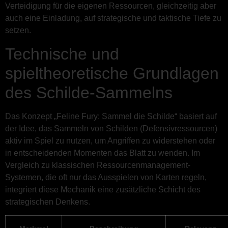
Verteidigung für die eigenen Ressourcen, gleichzeitig aber
auch eine Einladung, auf strategische und taktische Tiefe zu
setzen.
Technische und
spieltheoretische Grundlagen
des Schilde-Sammelns
Das Konzept „Feline Fury: Sammel die Schilde“ basiert auf
der Idee, das Sammeln von Schilden (Defensivressourcen)
aktiv im Spiel zu nutzen, um Angriffen zu widerstehen oder
in entscheidenden Momenten das Blatt zu wenden. Im
Vergleich zu klassischen Ressourcenmanagement-
Systemen, die oft nur das Ausspielen von Karten regeln,
integriert diese Mechanik eine zusätzliche Schicht des
strategischen Denkens.