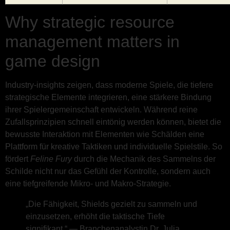
Why strategic resource
management matters in
game design
Industry-insights zeigen, dass moderne Spiele, die tiefere
strategische Elemente integrieren, eine stärkere Bindung
ihrer Spielergemeinschaft entwickeln. Während reine
Zufallsprinzipien schnell eintönig werden können, bietet die
bewusste Interaktion mit Elementen wie Schälden eine
Plattform für kreative Taktiken und individuelle Spielstile. So
fördert
Feline Fury
durch die Mechanik des Sammelns der
Schilde nicht nur das Gefühl der Kontrolle, sondern auch
eine tiefgreifende Mikro- und Makro-Strategie.
„Die Fähigkeit, Shields gezielt zu sammeln und
einzusetzen, erhöht die taktische Tiefe
signifikant.“ — Branchenanalystin Dr. Julia