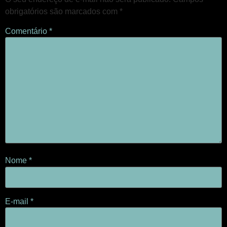
obrigatórios são marcados com
*
Comentário
*
Nome
*
E-mail
*