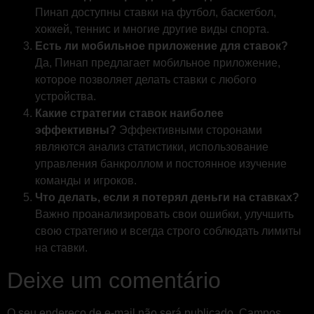
Пинап доступны ставки на футбол, баскетбол,
хоккей, теннис и многие другие виды спорта.
Есть ли мобильное приложение для ставок?
Да, Пинап предлагает мобильное приложение,
которое позволяет делать ставки с любого
устройства.
Какие стратегии ставок наиболее
эффективны?
Эффективными сторонами
являются анализ статистики, использование
управления банкроллом и постоянное изучение
команды и игроков.
Что делать, если я потерял деньги на ставках?
Важно проанализировать свои ошибки, улучшить
свою стратегию и всегда строго соблюдать лимиты
на ставки.
Deixe um comentário
O seu endereço de e-mail não será publicado.
Campos