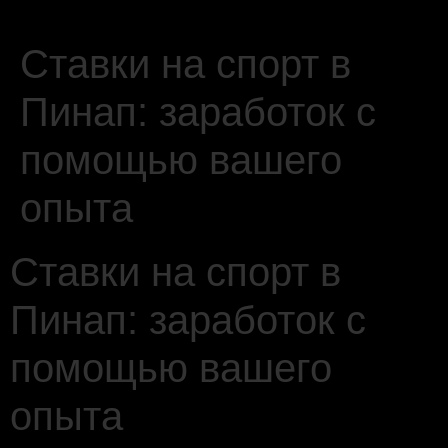
Ставки на спорт в
Пинап: заработок с
помощью вашего
опыта
Ставки на спорт в
Пинап: заработок с
помощью вашего
опыта