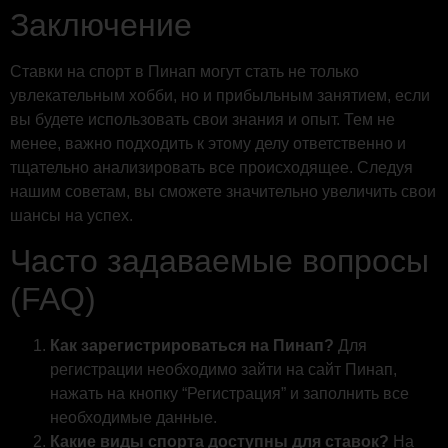
Заключение
Ставки на спорт в Пинап могут стать не только
увлекательным хобби, но и прибыльным занятием, если
вы будете использовать свои знания и опыт. Тем не
менее, важно подходить к этому делу ответственно и
тщательно анализировать все происходящее. Следуя
нашим советам, вы сможете значительно увеличить свои
шансы на успех.
Часто задаваемые вопросы
(FAQ)
Как зарегистрироваться на Пинап?
Для
регистрации необходимо зайти на сайт Пинап,
нажать на кнопку “Регистрация” и заполнить все
необходимые данные.
Какие виды спорта доступны для ставок?
На