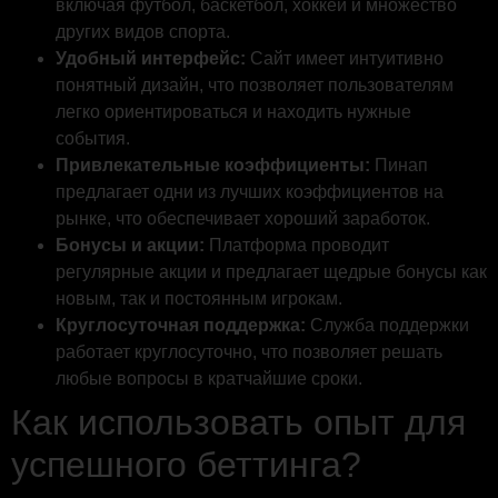
включая футбол, баскетбол, хоккей и множество
других видов спорта.
Удобный интерфейс:
Сайт имеет интуитивно
понятный дизайн, что позволяет пользователям
легко ориентироваться и находить нужные
события.
Привлекательные коэффициенты:
Пинап
предлагает одни из лучших коэффициентов на
рынке, что обеспечивает хороший заработок.
Бонусы и акции:
Платформа проводит
регулярные акции и предлагает щедрые бонусы как
новым, так и постоянным игрокам.
Круглосуточная поддержка:
Служба поддержки
работает круглосуточно, что позволяет решать
любые вопросы в кратчайшие сроки.
Как использовать опыт для
успешного беттинга?