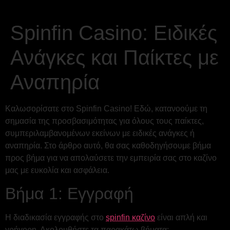
Spinfin Casino: Ειδικές
Ανάγκες και Παίκτες με
Αναπηρία
Καλωσορίσατε στο Spinfin Casino! Εδώ, κατανοούμε τη
σημασία της προσβασιμότητας για όλους τους παίκτες,
συμπεριλαμβανομένων εκείνων με ειδικές ανάγκες ή
αναπηρία. Στο άρθρο αυτό, θα σας καθοδηγήσουμε βήμα
προς βήμα για να απολαύσετε την εμπειρία σας στο καζίνο
μας με ευκολία και ασφάλεια.
Βήμα 1: Εγγραφή
Η διαδικασία εγγραφής στο
spinfin καζίνο
είναι απλή και
γρήγορη. Ακολουθήστε τα παρακάτω βήματα: