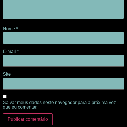
Nome
*
E-mail
*
Site
Salvar meus dados neste navegador para a próxima vez
que eu comentar.