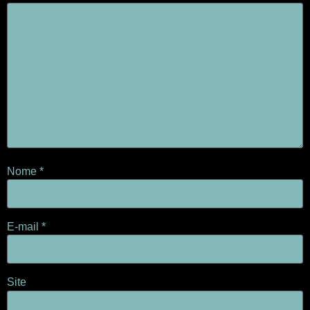
Nome
*
E-mail
*
Site