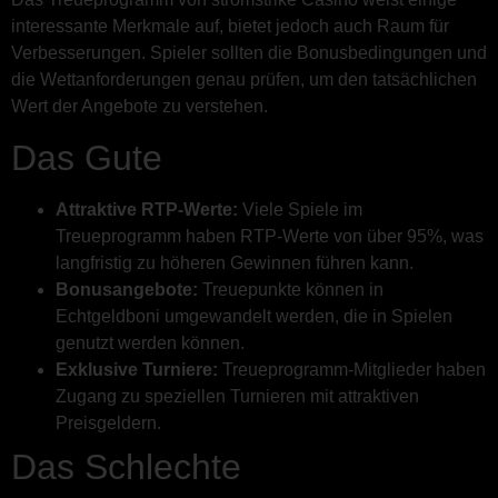
interessante Merkmale auf, bietet jedoch auch Raum für
Verbesserungen. Spieler sollten die Bonusbedingungen und
die Wettanforderungen genau prüfen, um den tatsächlichen
Wert der Angebote zu verstehen.
Das Gute
Attraktive RTP-Werte:
Viele Spiele im
Treueprogramm haben RTP-Werte von über 95%, was
langfristig zu höheren Gewinnen führen kann.
Bonusangebote:
Treuepunkte können in
Echtgeldboni umgewandelt werden, die in Spielen
genutzt werden können.
Exklusive Turniere:
Treueprogramm-Mitglieder haben
Zugang zu speziellen Turnieren mit attraktiven
Preisgeldern.
Das Schlechte