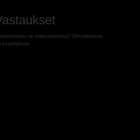
Vastaukset
nastamisessa tai maksutavoissa? Olet oikeassa
n kysymyksiin.