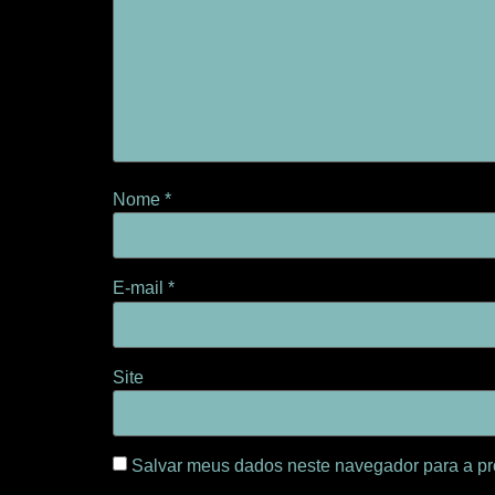
Nome
*
E-mail
*
Site
Salvar meus dados neste navegador para a pr