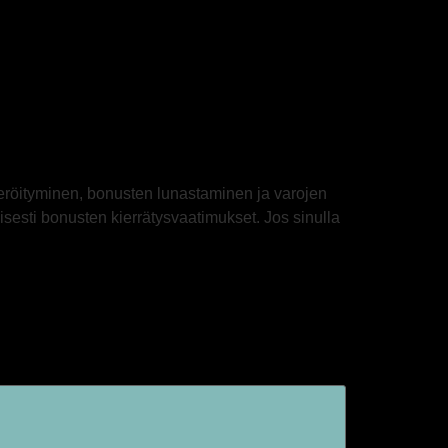
steröityminen, bonusten lunastaminen ja varojen
isesti bonusten kierrätysvaatimukset. Jos sinulla