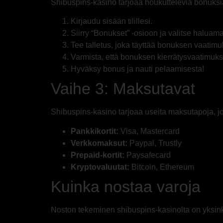
Shibuspins-kasino tarjoaa houkuttelevia bonuksia
Kirjaudu sisään tilillesi.
Siirry “Bonukset” -osioon ja valitse haluama
Tee talletus, joka täyttää bonuksen vaatimu
Varmista, että bonuksen kierrätysvaatimukse
Hyväksy bonus ja nauti pelaamisesta!
Vaihe 3: Maksutavat
Shibuspins-kasino tarjoaa useita maksutapoja, jot
Pankkikortit:
Visa, Mastercard
Verkkomaksut:
Paypal, Trustly
Prepaid-kortit:
Paysafecard
Kryptovaluutat:
Bitcoin, Ethereum
Kuinka nostaa varoja
Noston tekeminen shibuspins-kasinolta on yksinke