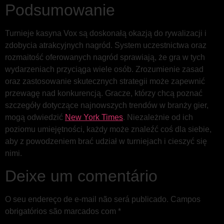
Podsumowanie
Turnieje kasyna Vox są doskonałą okazją do rywalizacji i
zdobycia atrakcyjnych nagród. System uczestnictwa oraz
rozmaitość oferowanych nagród sprawiają, że gra w tych
wydarzeniach przyciąga wiele osób. Zrozumienie zasad
oraz zastosowanie skutecznych strategii może zapewnić
przewagę nad konkurencją. Gracze, którzy chcą poznać
szczegóły dotyczące najnowszych trendów w branży gier,
mogą odwiedzić
New York Times
. Niezależnie od ich
poziomu umiejętności, każdy może znaleźć coś dla siebie,
aby z powodzeniem brać udział w turniejach i cieszyć się
nimi.
Deixe um comentário
O seu endereço de e-mail não será publicado.
Campos
obrigatórios são marcados com
*