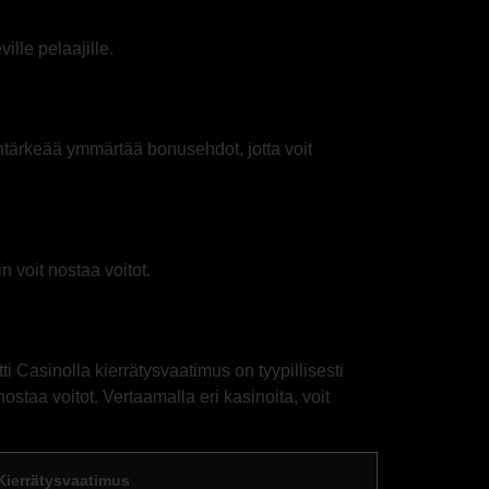
ille pelaajille.
lintärkeää ymmärtää bonusehdot, jotta voit
 voit nostaa voitot.
i Casinolla kierrätysvaatimus on tyypillisesti
taa voitot. Vertaamalla eri kasinoita, voit
Kierrätysvaatimus