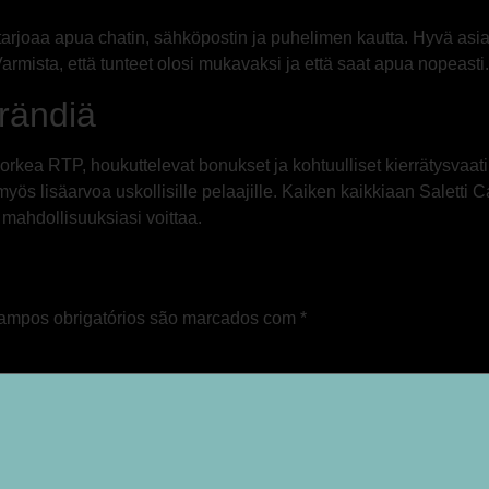
e tarjoaa apua chatin, sähköpostin ja puhelimen kautta. Hyvä as
armista, että tunteet olosi mukavaksi ja että saat apua nopeasti.
Brändiä
Korkea RTP, houkuttelevat bonukset ja kohtuulliset kierrätysvaa
myös lisäarvoa uskollisille pelaajille. Kaiken kaikkiaan Saletti 
mahdollisuuksiasi voittaa.
ampos obrigatórios são marcados com
*