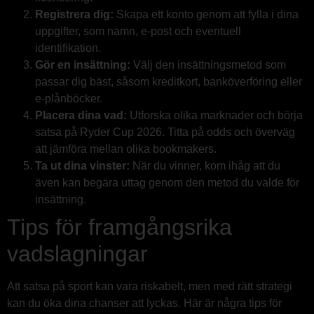
Registrera dig:
Skapa ett konto genom att fylla i dina
uppgifter, som namn, e-post och eventuell
identifikation.
Gör en insättning:
Välj den insättningsmetod som
passar dig bäst, såsom kreditkort, banköverföring eller
e-plånböcker.
Placera dina vad:
Utforska olika marknader och börja
satsa på Ryder Cup 2026. Titta på odds och överväg
att jämföra mellan olika bookmakers.
Ta ut dina vinster:
När du vinner, kom ihåg att du
även kan begära uttag genom den metod du valde för
insättning.
Tips för framgångsrika
vadslagningar
Att satsa på sport kan vara riskabelt, men med rätt strategi
kan du öka dina chanser att lyckas. Här är några tips för