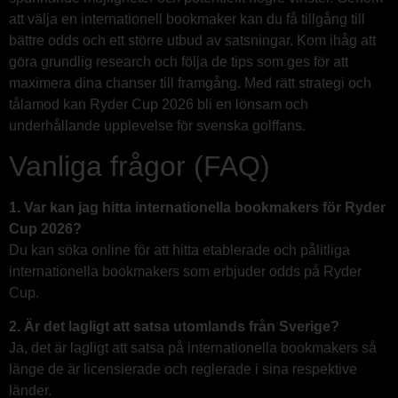
att välja en internationell bookmaker kan du få tillgång till
bättre odds och ett större utbud av satsningar. Kom ihåg att
göra grundlig research och följa de tips som ges för att
maximera dina chanser till framgång. Med rätt strategi och
tålamod kan Ryder Cup 2026 bli en lönsam och
underhållande upplevelse för svenska golffans.
Vanliga frågor (FAQ)
1. Var kan jag hitta internationella bookmakers för Ryder
Cup 2026?
Du kan söka online för att hitta etablerade och pålitliga
internationella bookmakers som erbjuder odds på Ryder
Cup.
2. Är det lagligt att satsa utomlands från Sverige?
Ja, det är lagligt att satsa på internationella bookmakers så
länge de är licensierade och reglerade i sina respektive
länder.