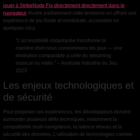
jouer à StrikeNode Fix directement directement dans le
navigateur
illustre parfaitement cette tendance en offrant une
expérience de jeu fluide et immédiate, accessible en
quelques clics.
“L’accessibilité instantanée transforme la
manière dont nous consommons les jeux — une
révolution comparable à celle du streaming
musical ou vidéo.” – Analyste Industrie du Jeu,
2023
Les enjeux technologiques et
de sécurité
Pour proposer ces expériences, les développeurs doivent
surmonter plusieurs défis techniques, notamment la
compatibilité multi-navigateurs, la latence réseau et la
sécurité des données. L’utilisation de technologies comme