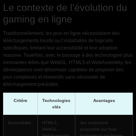
Le contexte de l’évolution du
gaming en ligne
Traditionnellement, les jeux en ligne nécessitaient des
téléchargements lourds ou l’installation de logiciels
spécifiques, limitant leur accessibilité et leur adoption
massive. Toutefois, avec le passage à des technologies plus
innovantes telles que WebGL, HTML5 et WebAssembly, les
développeurs sont désormais capables de proposer des
jeux complexes et immersifs sans nécessiter de
téléchargement préalable.
Critère
Technologies
Avantages
clés
Accessibilité
HTML5,
Jeu instantané
WebGL,
accessible sur tous
WebAssembly
navigateurs modernes