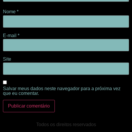
Nome
*
E-mail
*
Site
Salvar meus dados neste navegador para a próxima vez
que eu comentar.
Todos os direitos reservados