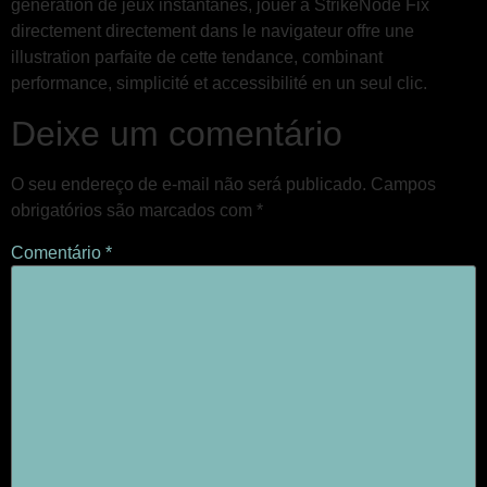
génération de jeux instantanés, jouer à StrikeNode Fix
directement directement dans le navigateur offre une
illustration parfaite de cette tendance, combinant
performance, simplicité et accessibilité en un seul clic.
Deixe um comentário
O seu endereço de e-mail não será publicado.
Campos
obrigatórios são marcados com
*
Comentário
*