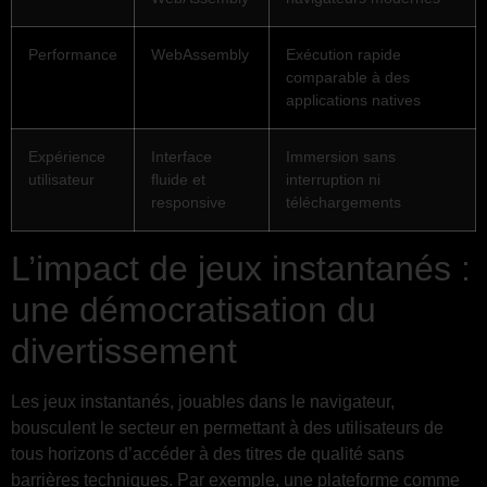
Performance
WebAssembly
Exécution rapide
comparable à des
applications natives
Expérience
Interface
Immersion sans
utilisateur
fluide et
interruption ni
responsive
téléchargements
L’impact de jeux instantanés :
une démocratisation du
divertissement
Les jeux instantanés, jouables dans le navigateur,
bousculent le secteur en permettant à des utilisateurs de
tous horizons d’accéder à des titres de qualité sans
barrières techniques. Par exemple, une plateforme comme