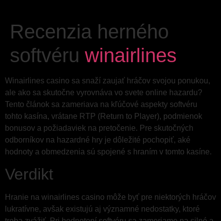
Recenzia herného
softvéru
winairlines
Winairlines casino sa snaží zaujať hráčov svojou ponukou,
ale ako sa skutočne vyrovnáva vo svete online hazardu?
Tento článok sa zameriava na kľúčové aspekty softvéru
tohto kasína, vrátane RTP (Return to Player), podmienok
bonusov a požiadaviek na pretočenie. Pre skutočných
odborníkov na hazardné hry je dôležité pochopiť, aké
hodnoty a obmedzenia sú spojené s hraním v tomto kasíne.
Verdikt
Hranie na winairlines casino môže byť pre niektorých hráčov
lukratívne, avšak existujú aj významné nedostatky, ktoré
treba zvážiť. Pri hodnotení softvéru sa zameriame na silné a