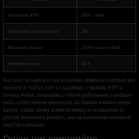
Priemerné RTP
95% – 98%
Požiadavky na pretočenie
35x
Maximálny bonus
200% na prvý vklad
Minimálny vklad
20 €
Na záver, winairlines casino ponúka atraktívne možnosti pre
skúsených hráčov, ktorí sa zaujímajú o hodnoty RTP a
bonusy. Avšak, nedostatky v oblasti požiadaviek a podpory
môžu znížiť celkové skúsenosti. Ak hľadáte kvalitné online
kasíno, zvážte všetky uvedené faktory a nezabudnite si
prečítať podmienky predtým, ako sa rozhodnete investovať
svoj čas a peniaze.