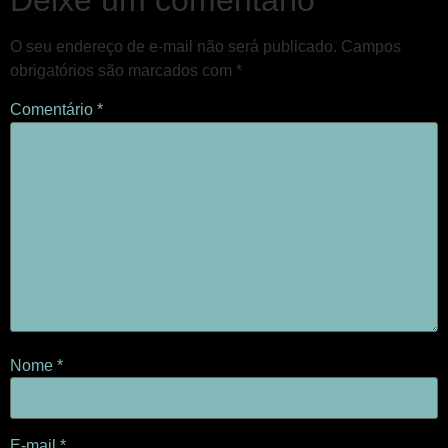
Deixe um comentário
O seu endereço de e-mail não será publicado.
Campos
obrigatórios são marcados com
*
Comentário
*
Nome
*
E-mail
*