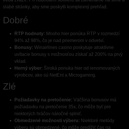
slabé stránky, aby sme poskytli komplexný prehľad.
Dobré
RTP hodnoty:
Mnoho hier ponúka RTP v rozmedzí
94% až 98%, čo je nad priemerom v odvetví.
Bonusy:
Winairlines casino poskytuje atraktívne
uvítacie bonusy s možnosťou získať až 200% na prvý
vklad.
Herný výber:
Široká ponuka hier od renomovaných
výrobcov, ako sú NetEnt a Microgaming.
Zlé
Požiadavky na pretočenie:
Väčšina bonusov má
požiadavku na pretočenie 35x, čo môže byť pre
niektorých hráčov náročné splniť.
Obmedzené možnosti výberu:
Niektoré metódy
výberu sú obmedzené, čo môže predĺžiť čas na