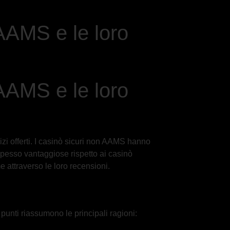
 AAMS e le loro
 AAMS e le loro
izi offerti. I casinò sicuri non AAMS hanno
 spesso vantaggiose rispetto ai casinò
e attraverso le loro recensioni.
unti riassumono le principali ragioni: