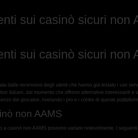
enti sui casinò sicuri non
enti sui casinò sicuri non
ta dalle recensioni degli utenti che hanno già testato i vari serv
tori italiani, dal momento che offrono alternative interessanti e
nze dei giocatori, rivelando i pro e i contro di queste piattaform
sinò non AAMS
ono a casinò non AAMS possono variare notevolmente. I seguenti p