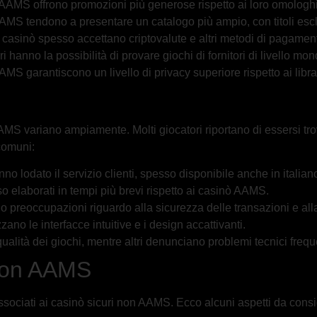
AAMS offrono promozioni più generose rispetto ai loro omolog
AMS tendono a presentare un catalogo più ampio, con titoli esclu
casinò spesso accettano criptovalute e altri metodi di pagamento
ri hanno la possibilità di provare giochi di fornitori di livello mon
S garantiscono un livello di privacy superiore rispetto ai librari
AAMS variano ampiamente. Molti giocatori riportano di essersi tr
comuni:
nno lodato il servizio clienti, spesso disponibile anche in italian
o elaborati in tempi più brevi rispetto ai casinò AAMS.
 preoccupazioni riguardo alla sicurezza delle transazioni e alla
ano le interfacce intuitive e i design accattivanti.
ualità dei giochi, mentre altri denunciano problemi tecnici frequ
ò non AAMS
ssociati ai casinò sicuri non AAMS. Ecco alcuni aspetti da consi