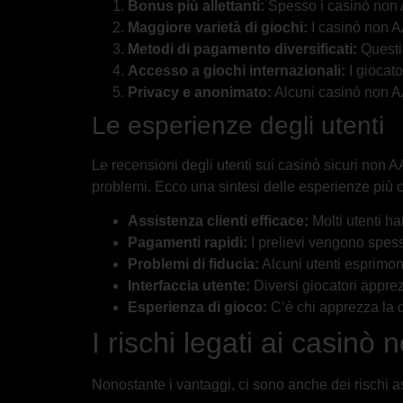
Bonus più allettanti:
Spesso i casinò non 
Maggiore varietà di giochi:
I casinò non A
Metodi di pagamento diversificati:
Questi 
Accesso a giochi internazionali:
I giocato
Privacy e anonimato:
Alcuni casinò non AAM
Le esperienze degli utenti
Le recensioni degli utenti sui casinò sicuri non 
problemi. Ecco una sintesi delle esperienze più 
Assistenza clienti efficace:
Molti utenti ha
Pagamenti rapidi:
I prelievi vengono spess
Problemi di fiducia:
Alcuni utenti esprimono
Interfaccia utente:
Diversi giocatori apprezz
Esperienza di gioco:
C’è chi apprezza la q
I rischi legati ai casin
Nonostante i vantaggi, ci sono anche dei rischi a