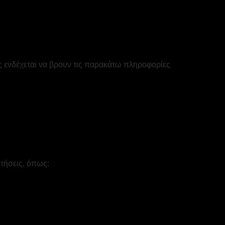
τες ενδέχεται να βρουν τις παρακάτω πληροφορίες
ωτήσεις, όπως: