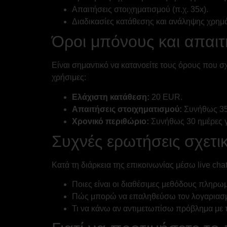
Απαιτήσεις στοιχηματισμού (π.χ. 35x).
Διαδικασίες κατάθεσης και ανάληψης χρημ
Όροι μπόνους και απαιτ
Είναι σημαντικό να κατανοείτε τους όρους που σχ
χρήσιμες:
Ελάχιστη κατάθεση:
20 EUR.
Απαιτήσεις στοιχηματισμού:
Συνήθως 35x
Χρονικό περιθώριο:
Συνήθως 30 ημέρες γι
Συχνές ερωτήσεις σχετικά
Κατά τη διάρκεια της επικοινωνίας μέσω live cha
Ποιες είναι οι διαθέσιμες μεθόδους πληρω
Πώς μπορώ να επαληθεύσω τον λογαριασμ
Τι να κάνω αν αντιμετωπίσω πρόβλημα με 