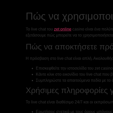
Πώς να χρησιμοποιήσ
Το live chat του
zet online
casino είναι ένα πολύτ
εξετάσουμε πώς μπορείτε να το χρησιμοποιήσετε 
Πώς να αποκτήσετε πρό
Η πρόσβαση στο live chat είναι απλή. Ακολουθήσ
Επισκεφθείτε την ιστοσελίδα του zet casino
Κάντε κλικ στο εικονίδιο του live chat που
Συμπληρώστε τα απαιτούμενα πεδία με το 
Χρήσιμες πληροφορίες γι
Το live chat είναι διαθέσιμο 24/7 και οι εκπρό
Ερωτήσεις σχετικά με τους όρους μπόνους