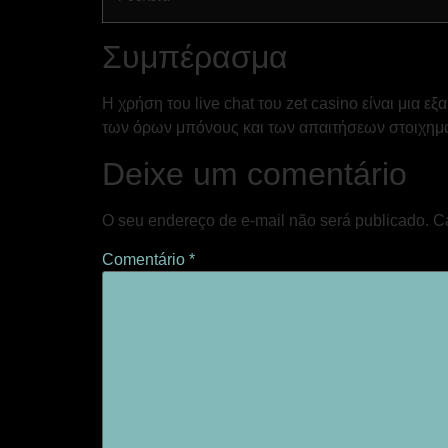
Συμπέρασμα
Η χρήση του live chat του zet casino είναι μια 
των όρων μπόνους και των απαιτήσεων στοιχηματι
Deixe um comentário
O seu endereço de e-mail não será publicado.
C
Comentário
*