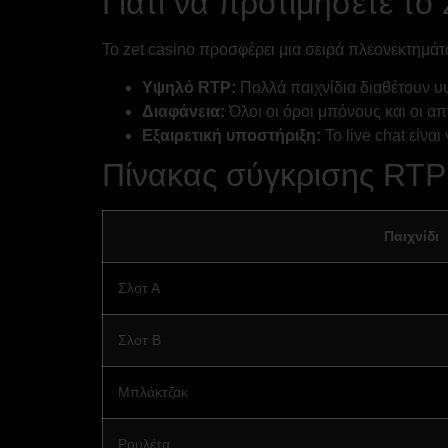
Γιατί να προτιμήσετε το 
Το zet casino προσφέρει μια σειρά πλεονεκτημάτ
Υψηλό RTP:
Πολλά παιχνίδια διαθέτουν υ
Διαφάνεια:
Όλοι οι όροι μπόνους και οι απ
Εξαιρετική υποστήριξη:
Το live chat είνα
Πίνακας σύγκρισης RTP
Παιχνίδι
Σλοτ Α
Σλοτ Β
Μπλάκτζακ
Ρουλέτα