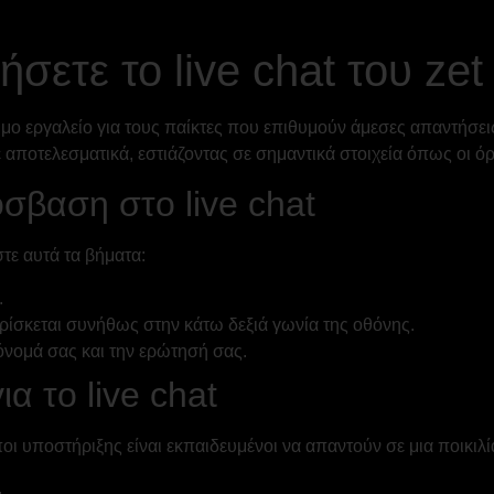
ετε το live chat του zet
ιμο εργαλείο για τους παίκτες που επιθυμούν άμεσες απαντήσεις
αποτελεσματικά, εστιάζοντας σε σημαντικά στοιχεία όπως οι όρ
σβαση στο live chat
τε αυτά τα βήματα:
.
 βρίσκεται συνήθως στην κάτω δεξιά γωνία της οθόνης.
όνομά σας και την ερώτησή σας.
α το live chat
σωποι υποστήριξης είναι εκπαιδευμένοι να απαντούν σε μια ποι
.