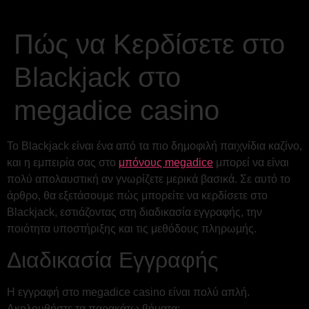
Πώς να Κερδίσετε στο
Blackjack στο
megadice casino
Το Blackjack είναι ένα από τα πιο δημοφιλή παιχνίδια καζίνο,
και η εμπειρία σας στο
μπόνους megadice
μπορεί να είναι
πολύ απολαυστική αν γνωρίζετε μερικά βασικά. Σε αυτό το
άρθρο, θα εξετάσουμε πώς μπορείτε να κερδίσετε στο
Blackjack, εστιάζοντας στη διαδικασία εγγραφής, την
ποιότητα υποστήριξης και τις μεθόδους πληρωμής.
Διαδικασία Εγγραφής
Η εγγραφή στο megadice casino είναι πολύ απλή.
Ακολουθήστε τα παρακάτω βήματα: