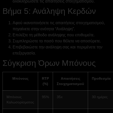
ολοκληρώσετε τις απαιτήσεις στοιχηματισμού.
Βήμα 5: Ανάληψη Κερδών
Αφού ικανοποιήσετε τις απαιτήσεις στοιχηματισμού,
πηγαίνετε στην ενότητα “Ανάληψη”.
Επιλέξτε τη μέθοδο ανάληψης που επιθυμείτε.
Συμπληρώστε το ποσό που θέλετε να αποσύρετε.
Επιβεβαιώστε την ανάληψη σας και περιμένετε την
επεξεργασία.
Σύγκριση Όρων Μπόνους
Μπόνους
RTP
Απαιτήσεις
Προθεσμία
(%)
Στοιχηματισμού
Μπόνους
95%
35x
30 ημέρες
Καλωσορίσματος