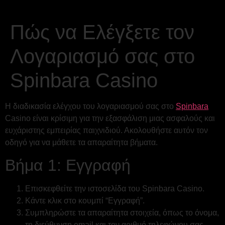
Πώς να Ελέγξετε τον
Λογαριασμό σας στο
Spinbara Casino
Η διαδικασία ελέγχου του λογαριασμού σας στο
Spinbara
Casino είναι κρίσιμη για την εξασφάλιση μιας ασφαλούς και
ευχάριστης εμπειρίας παιχνιδιού. Ακολουθήστε αυτόν τον
οδηγό για να μάθετε τα απαραίτητα βήματα.
Βήμα 1: Εγγραφή
Επισκεφθείτε την ιστοσελίδα του Spinbara Casino.
Κάντε κλικ στο κουμπί “Εγγραφή”.
Συμπληρώστε τα απαραίτητα στοιχεία, όπως το όνομα,
τη διεύθυνση email και τον αριθμό τηλεφώνου σας.