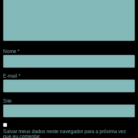
Nome
*
E-mail
*
Site
Salvar meus dados neste navegador para a próxima vez
que eu comentar.