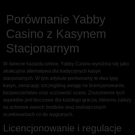
Porównanie Yabby
Casino z Kasynem
Stacjonarnym
W świecie hazardu online, Yabby Casino wyróżnia się jako
atrakcyjna alternatywa dla tradycyjnych kasyn
stacjonarnych. W tym artykule porównamy te dwa typy
kasyn, zwracając szczególną uwagę na licencjonowanie,
bezpieczeństwo oraz uczciwość szans. Zrozumienie tych
aspektów jest kluczowe dla każdego gracza, któremu zależy
na ochronie swoich środków oraz realistycznych
oczekiwaniach co do wygranych.
Licencjonowanie i regulacje