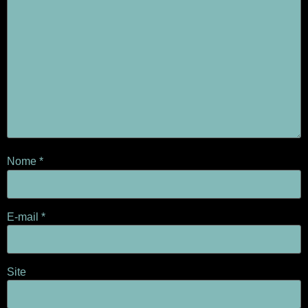
Nome
*
E-mail
*
Site