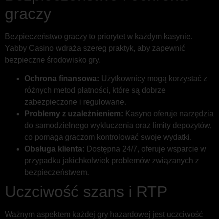
graczy
Bezpieczeństwo graczy to priorytet w każdym kasynie.
Yabby Casino wdraża szereg praktyk, aby zapewnić
bezpieczne środowisko gry.
Ochrona finansowa:
Użytkownicy mogą korzystać z
różnych metod płatności, które są dobrze
zabezpieczone i regulowane.
Problemy z uzależnieniem:
Kasyno oferuje narzędzia
do samodzielnego wykluczenia oraz limity depozytów,
co pomaga graczom kontrolować swoje wydatki.
Obsługa klienta:
Dostępna 24/7, oferuje wsparcie w
przypadku jakichkolwiek problemów związanych z
bezpieczeństwem.
Uczciwość szans i RTP
Ważnym aspektem każdej gry hazardowej jest uczciwość