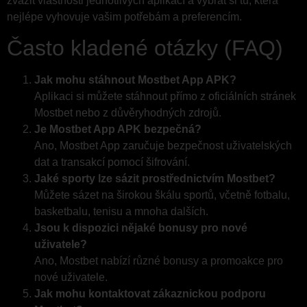
zvážit vlastnosti jednotlivých aplikací a vybrat si tu, která
nejlépe vyhovuje vašim potřebám a preferencím.
Často kladené otázky (FAQ)
Jak mohu stáhnout Mostbet App APK?
Aplikaci si můžete stáhnout přímo z oficiálních stránek
Mostbet nebo z důvěryhodných zdrojů.
Je Mostbet App APK bezpečná?
Ano, Mostbet App zaručuje bezpečnost uživatelských
dat a transakcí pomocí šifrování.
Jaké sporty lze sázit prostřednictvím Mostbet?
Můžete sázet na širokou škálu sportů, včetně fotbalu,
basketbalu, tenisu a mnoha dalších.
Jsou k dispozici nějaké bonusy pro nové
uživatele?
Ano, Mostbet nabízí různé bonusy a promoakce pro
nové uživatele.
Jak mohu kontaktovat zákaznickou podporu