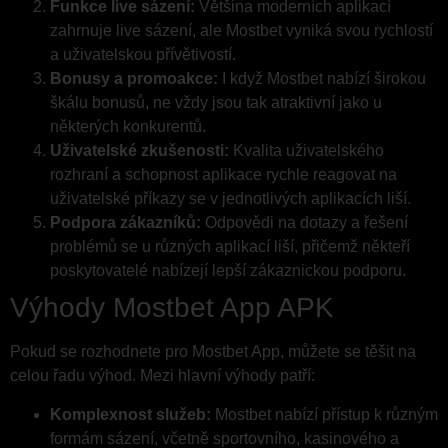
Funkce live sázení:
Většina moderních aplikací
zahrnuje live sázení, ale Mostbet vyniká svou rychlostí
a uživatelskou přívětivostí.
Bonusy a promoakce:
I když Mostbet nabízí širokou
škálu bonusů, ne vždy jsou tak atraktivní jako u
některých konkurentů.
Uživatelské zkušenosti:
Kvalita uživatelského
rozhraní a schopnost aplikace rychle reagovat na
uživatelské příkazy se v jednotlivých aplikacích liší.
Podpora zákazníků:
Odpovědi na dotazy a řešení
problémů se u různých aplikací liší, přičemž někteří
poskytovatelé nabízejí lepší zákaznickou podporu.
Výhody Mostbet App APK
Pokud se rozhodnete pro Mostbet App, můžete se těšit na
celou řadu výhod. Mezi hlavní výhody patří:
Komplexnost služeb:
Mostbet nabízí přístup k různým
formám sázení, včetně sportovního, kasinového a