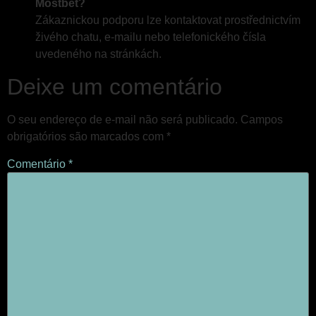
Mostbet?
Zákaznickou podporu lze kontaktovat prostřednictvím
živého chatu, e-mailu nebo telefonického čísla
uvedeného na stránkách.
Deixe um comentário
O seu endereço de e-mail não será publicado.
Campos
obrigatórios são marcados com
*
Comentário
*