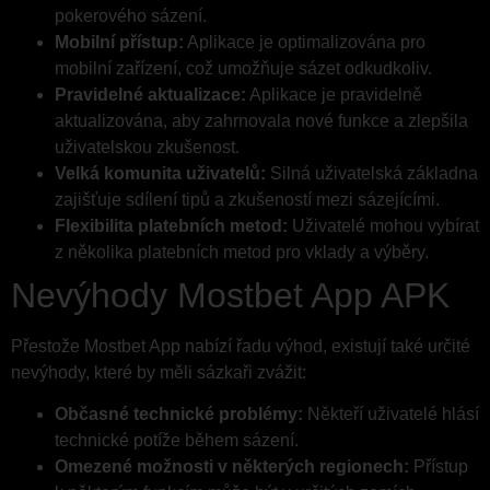
pokerového sázení.
Mobilní přístup:
Aplikace je optimalizována pro
mobilní zařízení, což umožňuje sázet odkudkoliv.
Pravidelné aktualizace:
Aplikace je pravidelně
aktualizována, aby zahrnovala nové funkce a zlepšila
uživatelskou zkušenost.
Velká komunita uživatelů:
Silná uživatelská základna
zajišťuje sdílení tipů a zkušeností mezi sázejícími.
Flexibilita platebních metod:
Uživatelé mohou vybírat
z několika platebních metod pro vklady a výběry.
Nevýhody Mostbet App APK
Přestože Mostbet App nabízí řadu výhod, existují také určité
nevýhody, které by měli sázkaři zvážit:
Občasné technické problémy:
Někteří uživatelé hlásí
technické potíže během sázení.
Omezené možnosti v některých regionech:
Přístup