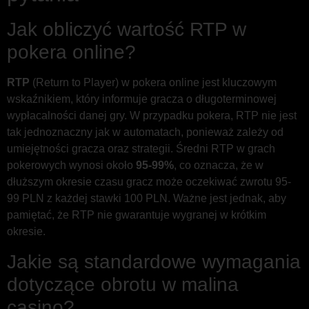
Jak obliczyć wartość RTP w
pokera online?
RTP
(Return to Player) w pokera online jest kluczowym
wskaźnikiem, który informuje gracza o długoterminowej
wypłacalności danej gry. W przypadku pokera, RTP nie jest
tak jednoznaczny jak w automatach, ponieważ zależy od
umiejętności gracza oraz strategii. Średni RTP w grach
pokerowych wynosi około
95-99%
, co oznacza, że w
dłuższym okresie czasu gracz może oczekiwać zwrotu 95-
99 PLN z każdej stawki 100 PLN. Ważne jest jednak, aby
pamiętać, że RTP nie gwarantuje wygranej w krótkim
okresie.
Jakie są standardowe wymagania
dotyczące obrotu w malina
casino?