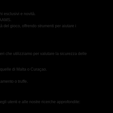
i esclusivi e novità.
i AAMS.
 del gioco, offrendo strumenti per aiutare i
i che utilizziamo per valutare la sicurezza delle
quelle di Malta o Curaçao.
amento o truffe.
gli utenti e alle nostre ricerche approfondite: