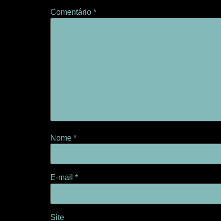
Comentário
*
Nome
*
E-mail
*
Site