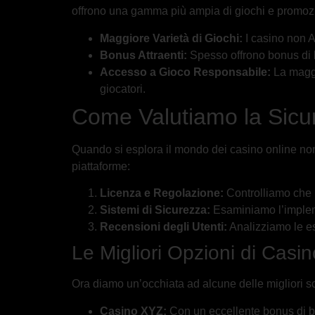
offrono una gamma più ampia di giochi e promozion
Maggiore Varietà di Giochi:
I casino non A
Bonus Attraenti:
Spesso offrono bonus di 
Accesso a Gioco Responsabile:
La maggio
giocatori.
Come Valutiamo la Sicu
Quando si esplora il mondo dei casino online non
piattaforme:
Licenza e Regolazione:
Controlliamo che i
Sistemi di Sicurezza:
Esaminiamo l’implemen
Recensioni degli Utenti:
Analizziamo le es
Le Migliori Opzioni di Cas
Ora diamo un’occhiata ad alcune delle migliori sce
Casino XYZ:
Con un eccellente bonus di b