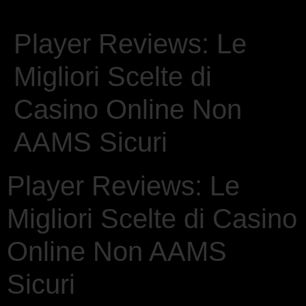
Player Reviews: Le
Migliori Scelte di
Casino Online Non
AAMS Sicuri
Player Reviews: Le
Migliori Scelte di Casino
Online Non AAMS
Sicuri