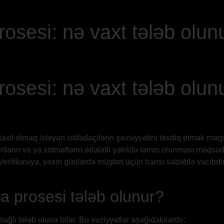
rosesi: nə vaxt tələb olun
rosesi: nə vaxt tələb olun
axil olmaq istəyən istifadəçilərin şəxsiyyətini təsdiq etmək məqs
nların və ya xidmətlərin ədalətli şəkildə təmin olunması məqsədilə
 Verifikasiya, yaxın günlərdə müştəri üçün hansı səbəblə vacibdi
ya prosesi tələb olunur?
bağlı tələb oluna bilər. Bu vəziyyətlər aşağıdakılardır: