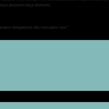
asiya prosesini keçə bilərsiniz.
ampos obrigatórios são marcados com
*