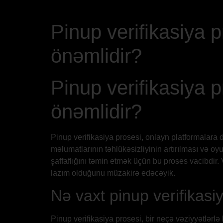
Pinup verifikasiya p
önəmlidir?
Pinup verifikasiya p
önəmlidir?
Pinup verifikasiya prosesi, onlayn platformalara d
məlumatlarının təhlükəsizliyinin artırılması və oyu
şaffaflığını təmin etmək üçün bu proses vacibdir.
lazım olduğunu müzakirə edəcəyik.
Nə vaxt pinup verifikasi
Pinup verifikasiya prosesi, bir neçə vəziyyətlərlə 