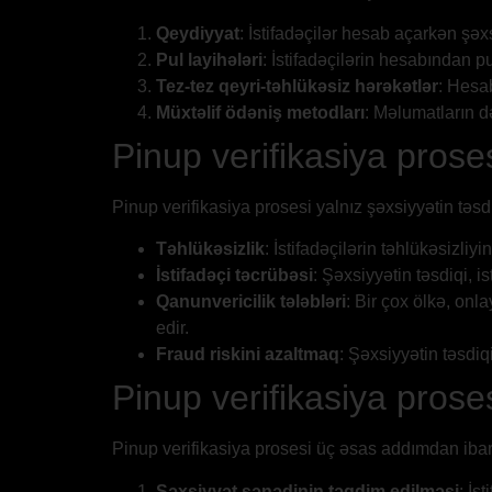
Qeydiyyat
: İstifadəçilər hesab açarkən şəx
Pul layihələri
: İstifadəçilərin hesabından p
Tez-tez qeyri-təhlükəsiz hərəkətlər
: Hesab
Müxtəlif ödəniş metodları
: Məlumatların də
Pinup verifikasiya prose
Pinup verifikasiya prosesi yalnız şəxsiyyətin təsd
Təhlükəsizlik
: İstifadəçilərin təhlükəsizli
İstifadəçi təcrübəsi
: Şəxsiyyətin təsdiqi, is
Qanunvericilik tələbləri
: Bir çox ölkə, on
edir.
Fraud riskini azaltmaq
: Şəxsiyyətin təsdiq
Pinup verifikasiya prose
Pinup verifikasiya prosesi üç əsas addımdan ibar
Şəxsiyyət sənədinin təqdim edilməsi
: İs