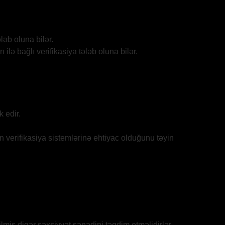
ləb oluna bilər.
 ilə bağlı verifikasiya tələb oluna bilər.
 edir.
n verifikasiya sistemlərinə ehtiyac olduğunu təyin
rilmiş digər şəxsiyyət sənədini təqdim etməlidirlər.