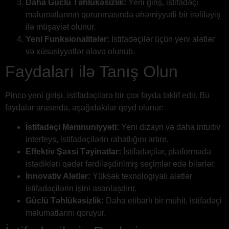
Daha Güclü Təhlükəsizlik:
Yeni giriş, istifadəçi
məlumatlarının qorunmasında əhəmiyyətli bir irəliləyiş
ilə müşayiət olunur.
Yeni Funksionalitələr:
İstifadəçilər üçün yeni alətlər
və xüsusiyyətlər əlavə olunub.
Faydaları ilə Tanış Olun
Pinco yeni girişi, istifadəçilərə bir çox fayda təklif edir. Bu
faydalar arasında, aşağıdakılar qeyd olunur:
İstifadəçi Məmnuniyyəti:
Yeni dizayn və daha intuitiv
interfeys, istifadəçilərin rahatlığını artırır.
Effektiv Şəxsi Təyinatlar:
İstifadəçilər, platformada
istədikləri qədər fərdiləşdirilmiş seçimlər edə bilərlər.
İnnovativ Alətlər:
Yüksək texnologiyalı alətlər
istifadəçilərin işini asanlaşdırır.
Güclü Təhlükəsizlik:
Daha etibarlı bir mühit, istifadəçi
məlumatlarını qoruyur.