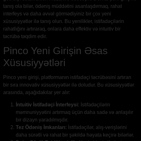
tanış ola bilər, ödəniş müddətini asanlaşdırmaq, rahat
interfeys və daha əvvəl görmədiyiniz bir çox yeni
xüsusiyyətlər ilə tanış olun. Bu yenilikler, istifadəçilərin
rahatlığını artıraraq, onlara daha effektiv və intuitiv bir
təcrübə təqdim edir.
Pinco Yeni Girişin Əsas
Xüsusiyyətləri
Pinco yeni girişi, platformanın istifadəçi təcrübəsini artıran
bir sıra innovativ xüsusiyyətlər ilə doludur. Bu xüsusiyyətlər
arasında, aşağıdakılar yer alır:
İntuitiv İstifadəçi İnterfeysi:
İstifadəçilərin
məmnuniyyətini artırmaq üçün daha sadə və anlaşılır
bir dizayn yaradılmışdır.
Tez Ödəniş İmkanları:
İstifadəçilər, alış-verişlərini
daha sürətli və rahat bir şəkildə həyata keçirə bilərlər.