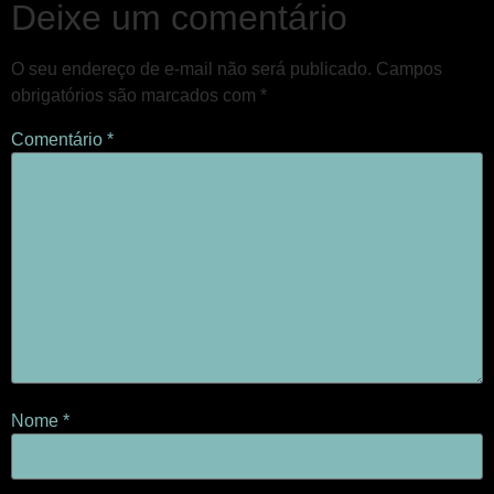
Deixe um comentário
O seu endereço de e-mail não será publicado.
Campos
obrigatórios são marcados com
*
Comentário
*
Nome
*