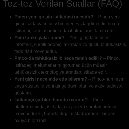
Tez-tez Verilən Suallar (FAQ)
Pinco yeni girişin istifadəsi necədir?
– Pinco yeni
girişi, sadə və intuitiv bir interfeys təqdim edir, bu da
istifadəçilərin asanlıqla daxil olmalarını təmin edir.
Yeni funksiyalar nədir?
– Yeni girişdə intuitiv
interfeys, sürətli ödəniş imkanları və güclü təhlükəsizlik
tədbirləri mövcuddur.
Pinco-da təhlükəsizlik necə təmin edilir?
– Pinco,
istifadəçi məlumatlarını qorumaq üçün müasir
təhlükəsizlik texnologiyalarından istifadə edir.
Yeni girişi necə əldə edə bilərəm?
– Pinco-nun rəsmi
saytı vasitəsilə yeni girişə daxil olun və aktiv fəaliyyət
göstərin.
İstifadəçi şərhləri harada oxunur?
– Pinco
platformasında, istifadəçi rəyləri və şərhləri bölməsi
mövcuddur ki, burada digər istifadəçilərin fikirlərini
oxuya bilərsiniz.