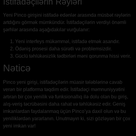
İstifadəçilərin Rəyləri
Yeni Pinco girişini istifadə edənlər arasında müsbət rəylərin
artdığını görmək mümkündür. İstifadəçilərin verdiyi önəmli
şərhlər arasında aşağıdakılar vurğulanır:
Yeni interfeys mükəmməl, istifadə etmək asandır.
Ödəniş prosesi daha sürətli və problemsizdir.
Güclü təhlükəsizlik tədbirləri məni qorunma hissi verir.
Nəticə
Pinco yeni girişi, istifadəçilərin müasir tələblərinə cavab
verən bir platforma təqdim edir. İstifadəçi məmnuniyyətini
artıran bir çox yenilik və funksionallıq ilə dolu olan bu giriş,
alış-veriş təcrübəsini daha rahat və təhlükəsiz edir. Geniş
imkanlardan faydalanmaq üçün Pinco’ya daxil olun və bu
yeniliklərdən yararlanın. Unutmayın ki, sizi gözləyən bir çox
yeni imkan var!