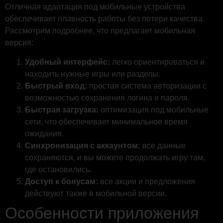
Отличная адаптация под мобильные устройства
обеспечивает плавность работы без потери качества.
Рассмотрим подробнее, что предлагает мобильная
версия:
Удобный интерфейс:
легко ориентироваться и
находить нужные игры или разделы.
Быстрый вход:
простая система авторизации с
возможностью сохранения логина и пароля.
Быстрая загрузка:
оптимизация под мобильные
сети, что обеспечивает минимальное время
ожидания.
Синхронизация с аккаунтом:
все данные
сохраняются, и вы можете продолжать игру там,
где остановились.
Доступ к бонусам:
все акции и предложения
действуют также в мобильной версии.
Особенности приложения