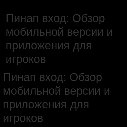
Пинап вход: Обзор
мобильной версии и
приложения для
игроков
Пинап вход: Обзор
мобильной версии и
приложения для
игроков