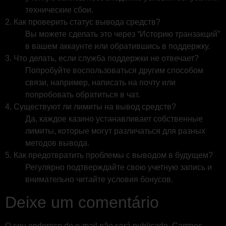
технические сбои.
2. Как проверить статус вывода средств?
Вы можете сделать это через “Историю транзакций”
в вашем аккаунте или обратившись в поддержку.
3. Что делать, если служба поддержки не отвечает?
Попробуйте воспользоваться другим способом
связи, например, написать на почту или
попробовать обратиться в чат.
4. Существуют ли лимиты на вывод средств?
Да, каждое казино устанавливает собственные
лимиты, которые могут различаться для разных
методов вывода.
5. Как предотвратить проблемы с выводом в будущем?
Регулярно подтверждайте свою учетную запись и
внимательно читайте условия бонусов.
Deixe um comentário
O seu endereço de e-mail não será publicado.
Campos