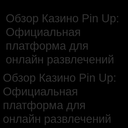
Обзор Казино Pin Up:
Официальная
платформа для
онлайн развлечений
Обзор Казино Pin Up:
Официальная
платформа для
онлайн развлечений