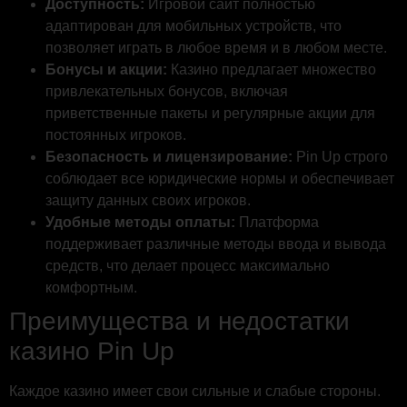
Доступность:
Игровой сайт полностью
адаптирован для мобильных устройств, что
позволяет играть в любое время и в любом месте.
Бонусы и акции:
Казино предлагает множество
привлекательных бонусов, включая
приветственные пакеты и регулярные акции для
постоянных игроков.
Безопасность и лицензирование:
Pin Up строго
соблюдает все юридические нормы и обеспечивает
защиту данных своих игроков.
Удобные методы оплаты:
Платформа
поддерживает различные методы ввода и вывода
средств, что делает процесс максимально
комфортным.
Преимущества и недостатки
казино Pin Up
Каждое казино имеет свои сильные и слабые стороны.