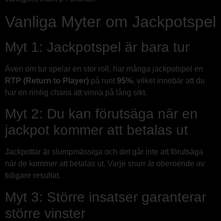
Vanliga Myter om Jackpotspel
Myt 1: Jackpotspel är bara tur
Även om tur spelar en stor roll, har många jackpotspel en
RTP (Return to Player)
på runt
95%
, vilket innebär att du
har en rimlig chans att vinna på lång sikt.
Myt 2: Du kan förutsäga när en
jackpot kommer att betalas ut
Jackpottar är slumpmässiga och det går inte att förutsäga
när de kommer att betalas ut. Varje snurr är oberoende av
tidigare resultat.
Myt 3: Större insatser garanterar
större vinster