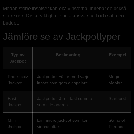
Medan större insatser kan öka vinsterna, innebär de också
större risk. Det är viktigt att spela ansvarsfullt och sätta en
budget.
Jämförelse av Jackpottyper
Typ av
Beskrivning
Exempel
Jackpot
Progressiv
Jackpotten växer med varje
Mega
Jackpot
insats som görs av spelare.
Moolah
Fast
Jackpotten är en fast summa
Starburst
Jackpot
som inte ändras.
Mini
En mindre jackpot som kan
Game of
Jackpot
vinnas oftare.
Thrones