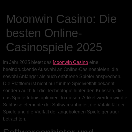
Moonwin Casino: Die
besten Online-
Casinospiele 2025
Im Jahr 2025 bietet das
Moonwin Casino
eine
beeindruckende Auswahl an Online-Casinospielen, die
sowohl Anfänger als auch erfahrene Spieler ansprechen.
Die Plattform ist nicht nur für ihre Spielvielfalt bekannt,
sondern auch für die Technologie hinter den Kulissen, die
das Spielerlebnis optimiert. In diesem Artikel werden wir die
Schlüsselelemente der Softwareanbieter, die Volatilität der
Spiele und die Vielfalt der angebotenen Spiele genauer
betrachten.