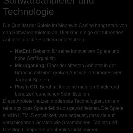
Softwareanbieter und
Technologie
Die Qualität der Spiele im Moonwin Casino hängt stark von
den Softwareanbietern ab. Hier sind einige der führenden
Anbieter, die die Plattform unterstützen:
NetEnt:
Bekannt für seine innovativen Spiele und
hohe Grafikqualität.
Microgaming:
Einer der ältesten Anbieter in der
Branche mit einer großen Auswahl an progressiven
Jackpot-Spielen.
Play’n GO:
Berühmt für seine mobilen Spiele und
benutzerfreundlichen Schnittstellen.
Diese Anbieter nutzen modernste Technologien, um ein
reibungsloses Spielerlebnis zu gewährleisten. Die Spiele
sind in HTML5 entwickelt, was bedeutet, dass sie auf
verschiedenen Geräten wie Smartphones, Tablets und
Desktop-Computern problemlos funktionieren.