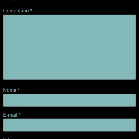
Comentário
*
Nome
*
E-mail
*