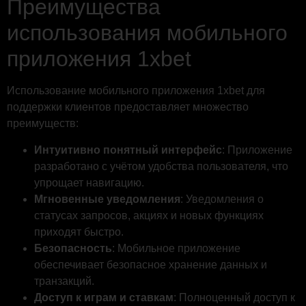
Преимущества
использования мобильного
приложения 1xbet
Использование мобильного приложения 1xbet для
поддержки клиентов предоставляет множество
преимуществ:
Интуитивно понятный интерфейс
: Приложение
разработано с учётом удобства пользователя, что
упрощает навигацию.
Мгновенные уведомления
: Уведомления о
статусах запросов, акциях и новых функциях
приходят быстро.
Безопасность
: Мобильное приложение
обеспечивает безопасное хранение данных и
транзакций.
Доступ к играм и ставкам
: Полноценный доступ к