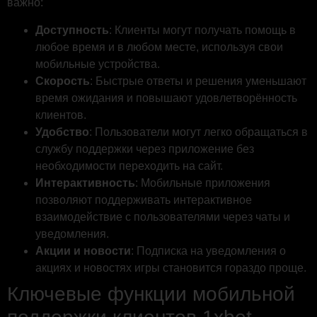
важно:
Доступность
: Клиенты могут получать помощь в
любое время и в любом месте, используя свои
мобильные устройства.
Скорость
: Быстрые ответы и решения уменьшают
время ожидания и повышают удовлетворённость
клиентов.
Удобство
: Пользователи могут легко обращаться в
службу поддержки через приложение без
необходимости переходить на сайт.
Интерактивность
: Мобильные приложения
позволяют поддерживать интерактивное
взаимодействие с пользователями через чаты и
уведомления.
Акции и новости
: Подписка на уведомления о
акциях и новостях игры становится гораздо проще.
Ключевые функции мобильной