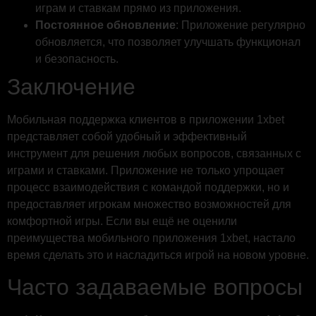
играм и ставкам прямо из приложения.
Постоянное обновление
: Приложение регулярно
обновляется, что позволяет улучшать функционал
и безопасность.
Заключение
Мобильная поддержка клиентов в приложении 1xbet
представляет собой удобный и эффективный
инструмент для решения любых вопросов, связанных с
играми и ставками. Приложение не только упрощает
процесс взаимодействия с командой поддержки, но и
предоставляет игрокам множество возможностей для
комфортной игры. Если вы ещё не оценили
преимущества мобильного приложения 1xbet, настало
время сделать это и насладиться игрой на новом уровне.
Часто задаваемые вопросы