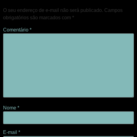
O seu endereço de e-mail não será publicado.
Campos
obrigatórios são marcados com
*
Comentário
*
Nome
*
E-mail
*