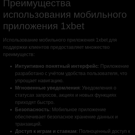
Преимущества
использования мобильного
приложения 1xbet
Использование мобильного приложения 1xbet для
поддержки клиентов предоставляет множество
преимуществ:
Интуитивно понятный интерфейс
: Приложение
разработано с учётом удобства пользователя, что
упрощает навигацию.
Мгновенные уведомления
: Уведомления о
статусах запросов, акциях и новых функциях
приходят быстро.
Безопасность
: Мобильное приложение
обеспечивает безопасное хранение данных и
транзакций.
Доступ к играм и ставкам
: Полноценный доступ к