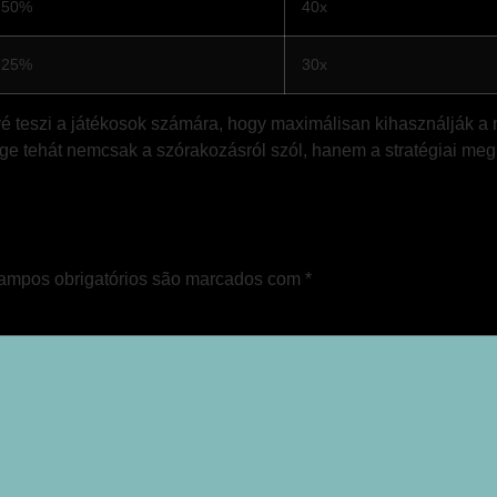
50%
40x
25%
30x
 teszi a játékosok számára, hogy maximálisan kihasználják a n
ge tehát nemcsak a szórakozásról szól, hanem a stratégiai megk
ampos obrigatórios são marcados com
*