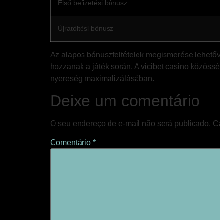
Első befizetési bónusz
Újratöltési bónusz
Az alapos bónuszfeltételek megismerése lehetővé
hozzanak a játék során. A vicibet casino közössé
nyereség maximalizálásában.
Deixe um comentário
O seu endereço de e-mail não será publicado.
C
Comentário
*