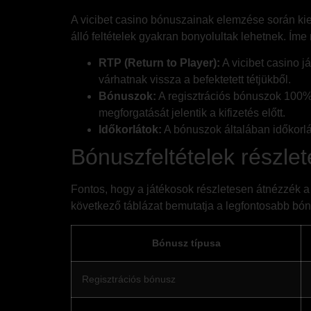
A vicibet casino bónuszainak elemzése során ki
álló feltételek gyakran bonyolultak lehetnek. Íme
RTP (Return to Player):
A vicibet casino j
várhatnak vissza a befektetett tétjükből.
Bónuszok:
A regisztrációs bónuszok 100%-
megforgatását jelentik a kifizetés előtt.
Időkorlátok:
A bónuszok általában időkorlát
Bónuszfeltételek részle
Fontos, hogy a játékosok részletesen átnézzék a 
következő táblázat bemutatja a legfontosabb bónu
Bónusz típusa
Regisztrációs bónusz