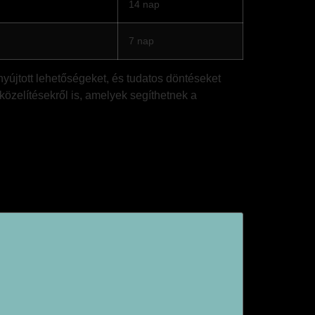
14 nap
7 nap
yújtott lehetőségeket, és tudatos döntéseket
özelítésekről is, amelyek segíthetnek a