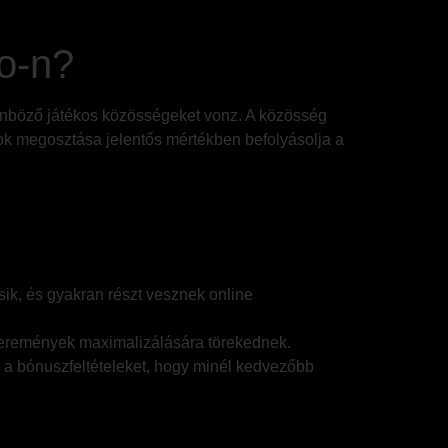
no-n?
önböző játékos közösségeket vonz. A közösség
atok megosztása jelentős mértékben befolyásolja a
ik, és gyakran részt vesznek online
nyeremények maximalizálására törekednek.
 a bónuszfeltételeket, hogy minél kedvezőbb