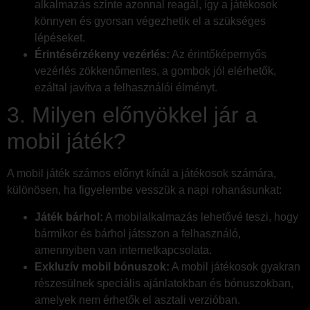
alkalmazás szinte azonnal reagál, így a játékosok
könnyen és gyorsan végezhetik el a szükséges
lépéseket.
Érintésérzékeny vezérlés:
Az érintőképernyős
vezérlés zökkenőmentes, a gombok jól elérhetők,
ezáltal javítva a felhasználói élményt.
3. Milyen előnyökkel jár a
mobil játék?
A mobil játék számos előnyt kínál a játékosok számára,
különösen, ha figyelembe vesszük a napi rohanásunkat:
Játék bárhol:
A mobilalkalmazás lehetővé teszi, hogy
bármikor és bárhol játsszon a felhasználó,
amennyiben van internetkapcsolata.
Exkluzív mobil bónuszok:
A mobil játékosok gyakran
részesülnek speciális ajánlatokban és bónuszokban,
amelyek nem érhetők el asztali verzióban.