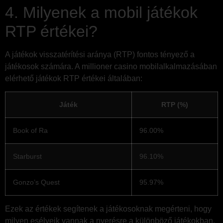
4. Milyenek a mobil játékok
RTP értékei?
A játékok visszatérítési aránya (RTP) fontos tényező a
játékosok számára. A millioner casino mobilalkalmazásában
elérhető játékok RTP értékei általában:
Játék
RTP (%)
Book of Ra
96.00%
Starburst
96.10%
Gonzo’s Quest
95.97%
Ezek az értékek segítenek a játékosoknak megérteni, hogy
milyen esélyeik vannak a nyerésre a különböző játékokban.