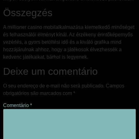
Összegzés
A millioner casino mobilalkalmazása kiemelkedő minőséget
és felhasználói élményt kínál. Az érzékeny érintőképernyős
vezérlés, a gyors betöltési idő és a kiváló grafika mind
hozzájárulnak ahhoz, hogy a játékosok élvezhessék a
kedvenc játékaikat, bárhol is legyenek.
Deixe um comentário
O seu endereço de e-mail não será publicado.
Campos
obrigatórios são marcados com
*
Comentário
*