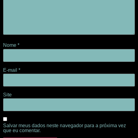
Nome
*
E-mail
*
Site
Salvar meus dados neste navegador para a próxima vez
que eu comentar.