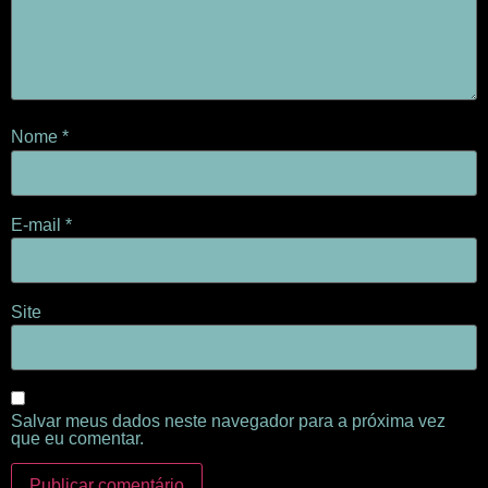
Nome
*
E-mail
*
Site
Salvar meus dados neste navegador para a próxima vez
que eu comentar.