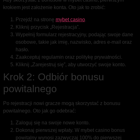
krokiem jest założenie konta. Oto jak to zrobić:
Przejdź na stronę
mybet casino
.
Kliknij przycisk „Rejestracja”.
Wypełnij formularz rejestracyjny, podając swoje dane
osobowe, takie jak imię, nazwisko, adres e-mail oraz
hasło.
Zaakceptuj regulamin oraz politykę prywatności.
Kliknij „Zarejestruj się”, aby utworzyć swoje konto.
Krok 2: Odbiór bonusu
powitalnego
Po rejestracji nowi gracze mogą skorzystać z bonusu
powitalnego. Oto jak go odebrać:
Zaloguj się na swoje nowe konto.
Dokonaj pierwszej wpłaty. W mybet casino bonus
powitalny wynosi zazwyczaj 100% do pierwszej