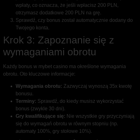
wpłaty, co oznacza, że jeśli wpłacisz 200 PLN,
otrzymasz dodatkowe 200 PLN na grę.
Sprawdź, czy bonus został automatycznie dodany do
Twojego konta.
Krok 3: Zapoznanie się z
wymaganiami obrotu
Każdy bonus w mybet casino ma określone wymagania
obrotu. Oto kluczowe informacje:
Wymagania obrotu:
Zazwyczaj wynoszą 35x kwotę
bonusu.
Terminy:
Sprawdź, do kiedy musisz wykorzystać
bonus (zwykle 30 dni).
Gry kwalifikujące się:
Nie wszystkie gry przyczyniają
się do wymagań obrotu w równym stopniu (np.
automaty 100%, gry stołowe 10%).