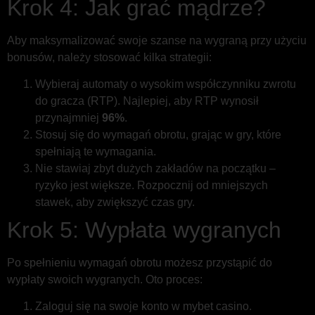
Krok 4: Jak grać mądrze?
Aby maksymalizować swoje szanse na wygraną przy użyciu
bonusów, należy stosować kilka strategii:
Wybieraj automaty o wysokim współczynniku zwrotu
do gracza (RTP). Najlepiej, aby RTP wynosił
przynajmniej
96%
.
Stosuj się do wymagań obrotu, grając w gry, które
spełniają te wymagania.
Nie stawiaj zbyt dużych zakładów na początku –
ryzyko jest większe. Rozpocznij od mniejszych
stawek, aby zwiększyć czas gry.
Krok 5: Wypłata wygranych
Po spełnieniu wymagań obrotu możesz przystąpić do
wypłaty swoich wygranych. Oto proces:
Zaloguj się na swoje konto w mybet casino.